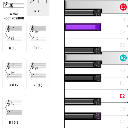
R 3 5
A Maj
Root Position
R 3 5 1
R 5 | 1 3
R 3 | 1 5
R | 3 5
R | 5 3