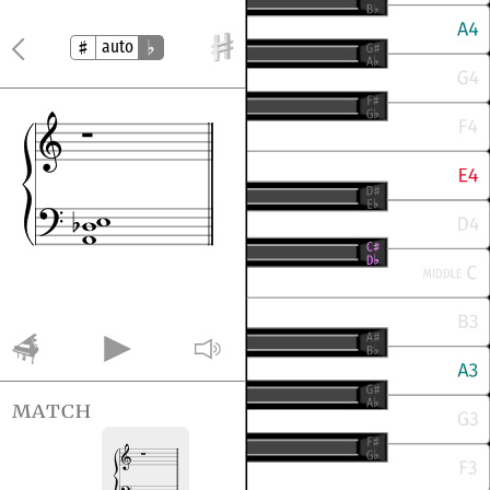
auto
match