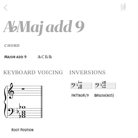
A
Maj add 9
♭
CHORD
A
C E
B
Major add 9
♭
♭
♭
keyboard voicing
inversions
Fm11noR/9
B
♭
9sus4(no5)
OPC equivalent
OPC equivalent
Root Position