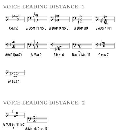
voice leading distance: 1
C7(
♯
5)
B
♭
Dom 11 no 5
B
♭
Dom 9 no 5
A
♭
Dom
♯
9
E Aug 7
♯
11
OPC equivalent
OPC equivalent
OPC equivalent
OPC equivalent
OPC equivalent
A
♭
9
♯
11(no
♭
7)
A
♭
Maj 9
E
♭
Maj 6
B
♭
min Maj 11
C min 7
OPC equivalent
OPC equivalent
OPC equivalent
OPC equivalent
OPC equivalent
E
♭
7 sus 4
OPC equivalent
voice leading distance: 2
A
♭
Maj 9
♯
11 no
5
A
♭
Maj 6/9 no 5