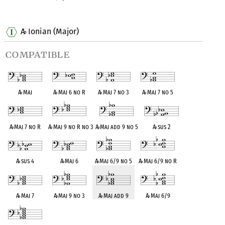
OPC equivalent
OPC equivalent
A
Ionian (Major)
♭
compatible
A
♭
Maj
A
♭
Maj 6 no R
A
♭
Maj 7 no 3
A
♭
Maj 7 no 5
A
♭
Maj 7 no R
A
♭
Maj 9 no R no 3
A
♭
Maj add 9 no 5
A
♭
sus 2
A
♭
sus 4
A
♭
Maj 6
A
♭
Maj 6/9 no 5
A
♭
Maj 6/9 no R
A
♭
Maj 7
A
♭
Maj 9 no 3
A
♭
Maj add 9
A
♭
Maj 6/9