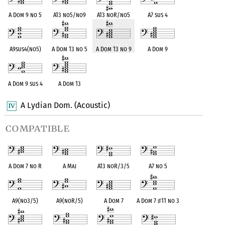
A Dom 9 no 5
A13 no5/no9
A13 noR/no5
A7 sus 4
A9sus4(no5)
A Dom 13 no 5
A Dom 13 no 9
A Dom 9
A Dom 9 sus 4
A Dom 13
A Lydian Dom. (Acoustic)
compatible
A Dom 7 no R
A Maj
A13 noR/3/5
A7 no 5
A9(no3/5)
A9(noR/5)
A Dom 7
A Dom 7
♯
11 no 3