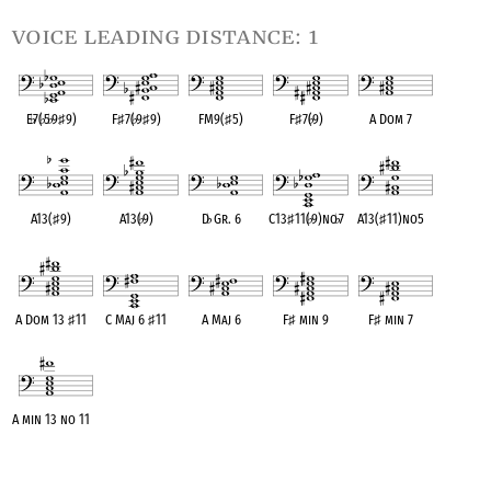
voice leading distance: 1
E
♭
7(
♭
5
♭
9
♯
9)
F
♯
7(
♭
9
♯
9)
FM9(
♯
5)
F
♯
7(
♭
9)
A Dom 7
OPC equivalent
OPC equivalent
OPC equivalent
OPC equivalent
OPC equivalent
A13(
♯
9)
A13(
♭
9)
D
♭
Gr. 6
C13
♯
11(
♭
9)no
♭
7
A13(
♯
11)no5
OPC equivalent
OPC equivalent
OPC equivalent
OPC equivalent
OPC equivalent
A Dom 13
♯
11
C Maj 6
♯
11
A Maj 6
F
♯
min 9
F
♯
min 7
OPC equivalent
OPC equivalent
OPC equivalent
OPC equivalent
OPC equivalent
A min 13 no 11
OPC equivalent