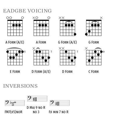
eadgbe voicing
A Form (A/E)
A Form
G Form (A/E)
G Form
E Form
D Form (A/E)
D Form
C Form
inversions
D Maj 9 no R
FM7(
♯
5)noR
no 3
F
♯
min 7 no R
OPC equivalent
OPC equivalent
OPC equivalent