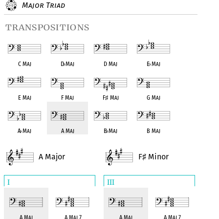
Major Triad
transpositions
C Maj
D
♭
Maj
D Maj
E
♭
Maj
E Maj
F Maj
F
♯
Maj
G Maj
A
♭
Maj
A Maj
B
♭
Maj
B Maj
A Major
F
Minor
♯
I
III
A Maj
A Maj 7
A Maj
A Maj 7