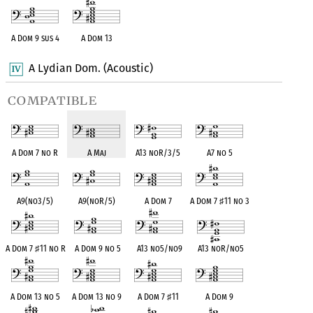
A Dom 9 sus 4
A Dom 13
A Lydian Dom. (Acoustic)
compatible
A Dom 7 no R
A Maj
A13 noR/3/5
A7 no 5
A9(no3/5)
A9(noR/5)
A Dom 7
A Dom 7
♯
11 no 3
A Dom 7
♯
11 no R
A Dom 9 no 5
A13 no5/no9
A13 noR/no5
A Dom 13 no 5
A Dom 13 no 9
A Dom 7
♯
11
A Dom 9