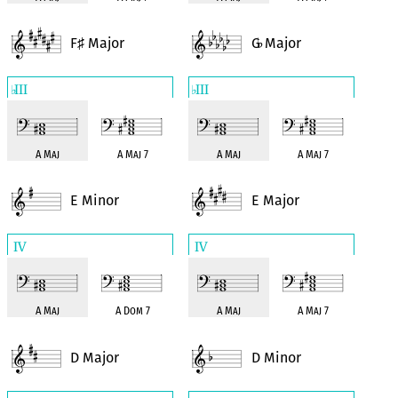
F
Major
G
Major
♯
♭
III
III
♭
♭
A Maj
A Maj 7
A Maj
A Maj 7
E Minor
E Major
IV
IV
A Maj
A Dom 7
A Maj
A Maj 7
D Major
D Minor