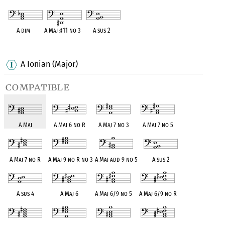
A dim
A Maj
♯
11 no 3
A sus 2
OPC equivalent
OPC equivalent
OPC equivalent
A Ionian (Major)
compatible
A Maj
A Maj 6 no R
A Maj 7 no 3
A Maj 7 no 5
A Maj 7 no R
A Maj 9 no R no 3
A Maj add 9 no 5
A sus 2
A sus 4
A Maj 6
A Maj 6/9 no 5
A Maj 6/9 no R