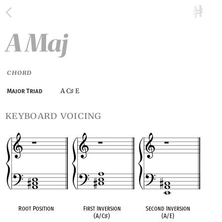
A Maj
CHORD
A C
E
Major Triad
♯
keyboard voicing
Root Position
First Inversion
Second Inversion
(A/C
♯
)
(A/E)