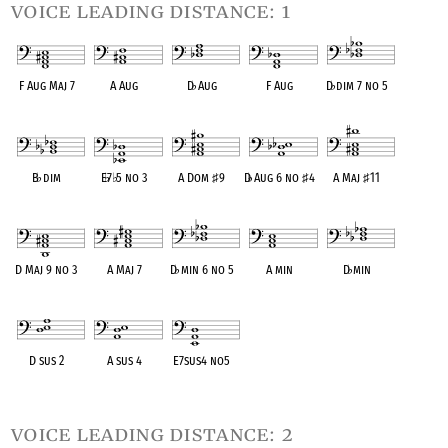
voice leading distance: 1
F Aug Maj 7
A Aug
D
♭
Aug
F Aug
D
♭
dim 7 no 5
OPC equivalent
OPC equivalent
OPC equivalent
OPC equivalent
OPC equivalent
B
♭
dim
E
♭
7
♭
5 no 3
A Dom
♯
9
D
♭
Aug 6 no
♯
4
A Maj
♯
11
OPC equivalent
OPC equivalent
OPC equivalent
OPC equivalent
OPC equivalent
D Maj 9 no 3
A Maj 7
D
♭
min 6 no 5
A min
D
♭
min
OPC equivalent
OPC equivalent
OPC equivalent
OPC equivalent
OPC equivalent
D sus 2
A sus 4
E7sus4 no5
OPC equivalent
OPC equivalent
OPC equivalent
voice leading distance: 2