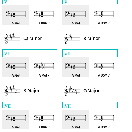
V
V
A Maj
A Dom 7
A Maj
A Dom 7
C
Minor
B Minor
♯
VI
VII
A Maj
A Maj 7
A Maj
A Dom 7
B Major
C
Major
♭
VII
VII
♭
♭
A Maj
A Dom 7
A Maj
A Dom 7