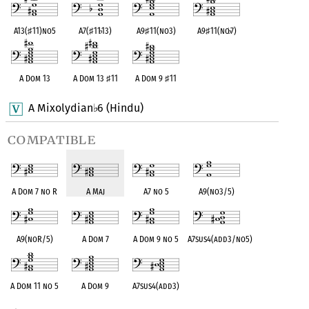
A13(
♯
11)no5
A7(
♯
11
♭
13)
A9
♯
11(no3)
A9
♯
11(no
♭
7)
A Dom 13
A Dom 13
♯
11
A Dom 9
♯
11
A Mixolydian
6 (Hindu)
♭
compatible
A Dom 7 no R
A Maj
A7 no 5
A9(no3/5)
A9(noR/5)
A Dom 7
A Dom 9 no 5
A7sus4(add3/no5)
A Dom 11 no 5
A Dom 9
A7sus4(add3)