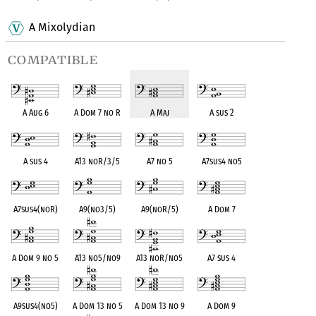
A Mixolydian
compatible
A Aug 6
A Dom 7 no R
A Maj
A sus 2
A sus 4
A13 noR/3/5
A7 no 5
A7sus4 no5
A7sus4(noR)
A9(no3/5)
A9(noR/5)
A Dom 7
A Dom 9 no 5
A13 no5/no9
A13 noR/no5
A7 sus 4
A9sus4(no5)
A Dom 13 no 5
A Dom 13 no 9
A Dom 9