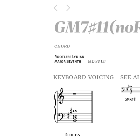
GM7
11(no
♯
CHORD
Rootless Lydian
B D F
C
Major Seventh
♯
♯
keyboard voicing
see a
GM7
♯
11
OPC equivalen
Rootless