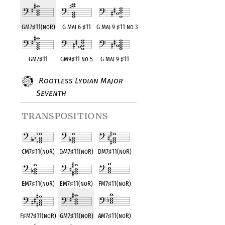
GM7
♯
11(noR)
G Maj 6
♯
11
G Maj 9
♯
11 no 3
GM7
♯
11
GM9
♯
11 no 5
G Maj 9
♯
11
Rootless Lydian Major
Seventh
transpositions
CM7
♯
11(noR)
D
♭
M7
♯
11(noR)
DM7
♯
11(noR)
E
♭
M7
♯
11(noR)
EM7
♯
11(noR)
FM7
♯
11(noR)
F
♯
M7
♯
11(noR)
GM7
♯
11(noR)
A
♭
M7
♯
11(noR)