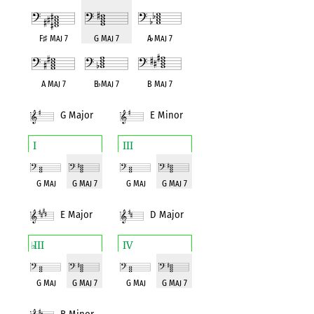
F
♯
Maj 7
G Maj 7
A
♭
Maj 7
A Maj 7
B
♭
Maj 7
B Maj 7
G Major
E Minor
I
III
G Maj
G Maj 7
G Maj
G Maj 7
E Major
D Major
III
IV
♭
G Maj
G Maj 7
G Maj
G Maj 7