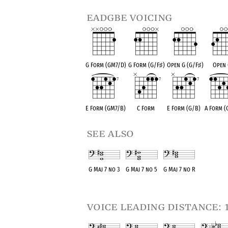
eadgbe voicing
G Form (GM7/D)
G Form (G/F
♯
)
Open G (G/F
♯
)
Open 
E Form (GM7/B)
C Form
E Form (G/B)
A Form (
see also
G Maj 7 no 3
G Maj 7 no 5
G Maj 7 no R
OPC equivalent
OPC equivalent
OPC equivalent
voice leading distance: 