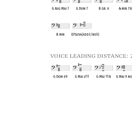
G Aug Maj 7
G Dom 7
B Gr. 6
A
♭
min 7
♭
OPC equivalent
OPC equivalent
OPC equivalent
OPC equival
B min
D7sus4(add3/no5)
OPC equivalent
OPC equivalent
voice leading distance: 
G Dom
♯
9
G Maj
♯
11
G Maj 11
♭
5
G Maj 9 no
OPC equivalent
OPC equivalent
OPC equivalent
OPC equival