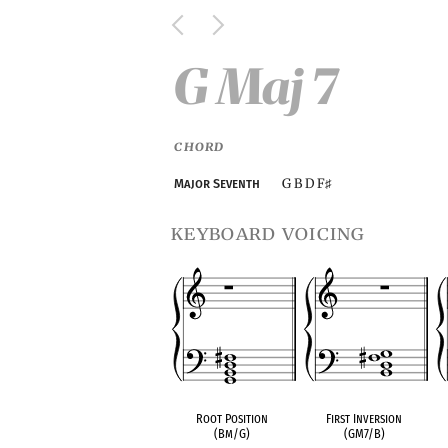
G Maj 7
CHORD
G B D F
Major Seventh
♯
keyboard voicing
Root Position
First Inversion
(Bm/G)
(GM7/B)