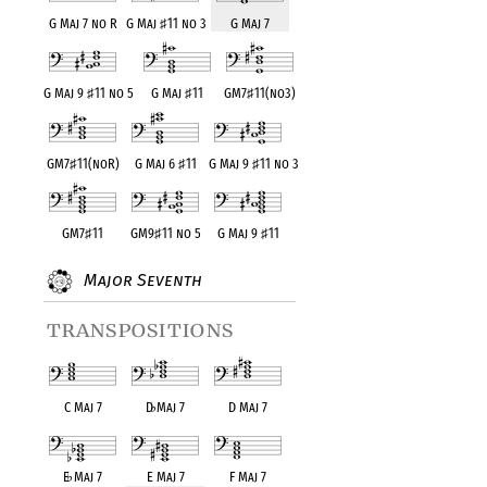
G Maj 7 no R
G Maj
♯
11 no 3
G Maj 7
G Maj 9
♯
11 no 5
G Maj
♯
11
GM7
♯
11(no3)
GM7
♯
11(noR)
G Maj 6
♯
11
G Maj 9
♯
11 no 3
GM7
♯
11
GM9
♯
11 no 5
G Maj 9
♯
11
Major Seventh
transpositions
C Maj 7
D
♭
Maj 7
D Maj 7
E
♭
Maj 7
E Maj 7
F Maj 7