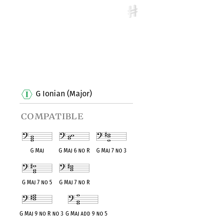
G Ionian (Major)
compatible
G Maj
G Maj 6 no R
G Maj 7 no 3
G Maj 7 no 5
G Maj 7 no R
G Maj 9 no R no 3
G Maj add 9 no 5