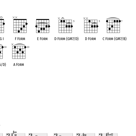
G I
F Form
E Form
D Form (GM7/D)
D Form
C Form (GM7/B)
G/D)
A Form
1