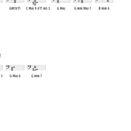
5
GM7
♯
11
C Maj 9
♯
11 no 3
G Maj
G min Maj 7
B min 6
ent
OPC equivalent
OPC equivalent
OPC equivalent
OPC equivalent
OPC equivalent
2
 3
G Maj 6
G min 7
ent
OPC equivalent
OPC equivalent