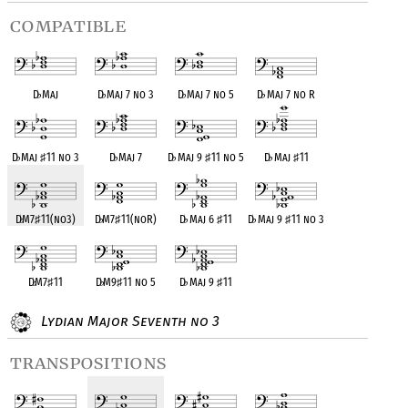
compatible
D
♭
Maj
D
♭
Maj 7 no 3
D
♭
Maj 7 no 5
D
♭
Maj 7 no R
D
♭
Maj
♯
11 no 3
D
♭
Maj 7
D
♭
Maj 9
♯
11 no 5
D
♭
Maj
♯
11
D
♭
M7
♯
11(no3)
D
♭
M7
♯
11(noR)
D
♭
Maj 6
♯
11
D
♭
Maj 9
♯
11 no 3
D
♭
M7
♯
11
D
♭
M9
♯
11 no 5
D
♭
Maj 9
♯
11
Lydian Major Seventh no 3
transpositions