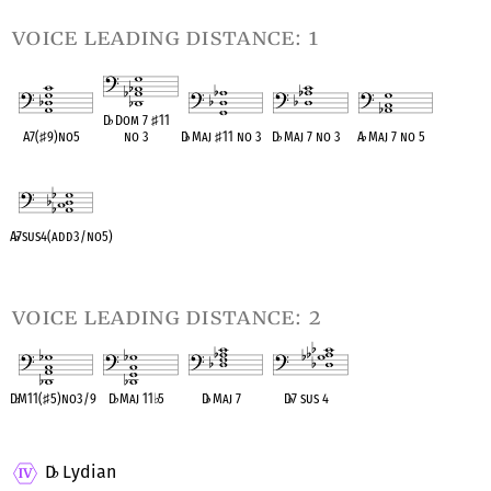
voice leading distance: 1
D
♭
Dom 7
♯
11
A7(
♯
9)no5
no 3
D
♭
Maj
♯
11 no 3
D
♭
Maj 7 no 3
A
♭
Maj 7 no 5
OPC equivalent
OPC equivalent
OPC equivalent
OPC equivalent
OPC equivalent
A
♭
7sus4(add3/no5)
OPC equivalent
voice leading distance: 2
D
♭
M11(
♯
5)no3/9
D
♭
Maj 11
♭
5
D
♭
Maj 7
D
♭
7 sus 4
OPC equivalent
OPC equivalent
OPC equivalent
OPC equivalent
D
Lydian
♭