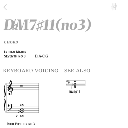
D
M7
11(no3)
♭
♯
CHORD
Lydian Major
D
A
C G
Seventh no 3
♭
♭
keyboard voicing
see also
D
♭
M7
♯
11
OPC equivalent
Root Position no 3