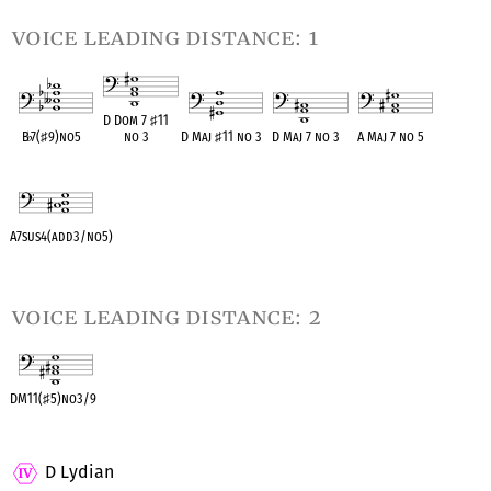
voice leading distance: 1
D Dom 7
♯
11
B
♭
7(
♯
9)no5
no 3
D Maj
♯
11 no 3
D Maj 7 no 3
A Maj 7 no 5
OPC equivalent
OPC equivalent
OPC equivalent
OPC equivalent
OPC equivalent
A7sus4(add3/no5)
OPC equivalent
voice leading distance: 2
DM11(
♯
5)no3/9
OPC equivalent
D Lydian