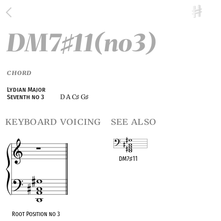
DM7
11(no3)
♯
CHORD
Lydian Major
D A C
G
Seventh no 3
♯
♯
keyboard voicing
see also
DM7
♯
11
OPC equivalent
Root Position no 3