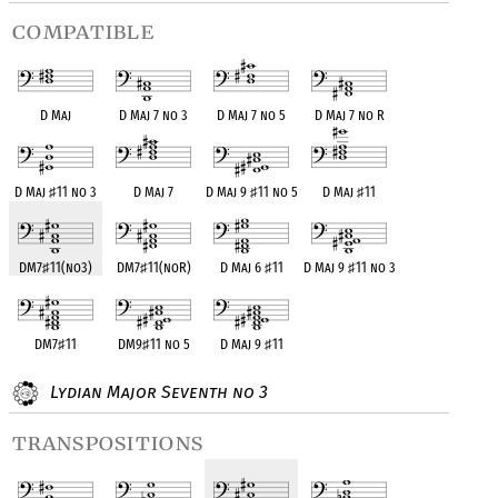
compatible
D Maj
D Maj 7 no 3
D Maj 7 no 5
D Maj 7 no R
D Maj
♯
11 no 3
D Maj 7
D Maj 9
♯
11 no 5
D Maj
♯
11
DM7
♯
11(no3)
DM7
♯
11(noR)
D Maj 6
♯
11
D Maj 9
♯
11 no 3
DM7
♯
11
DM9
♯
11 no 5
D Maj 9
♯
11
Lydian Major Seventh no 3
transpositions