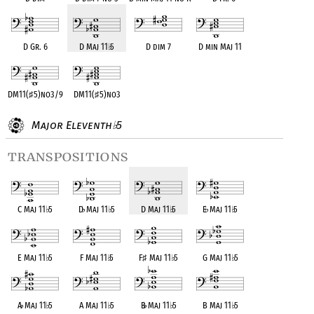
D Gr. 6
D Maj 11
♭
5
D dim 7
D min Maj 11
DM11(
♯
5)no3/9
DM11(
♯
5)no3
Major Eleventh
5
♭
transpositions
C Maj 11
♭
5
D
♭
Maj 11
♭
5
D Maj 11
♭
5
E
♭
Maj 11
♭
5
E Maj 11
♭
5
F Maj 11
♭
5
F
♯
Maj 11
♭
5
G Maj 11
♭
5
A
♭
Maj 11
♭
5
A Maj 11
♭
5
B
♭
Maj 11
♭
5
B Maj 11
♭
5