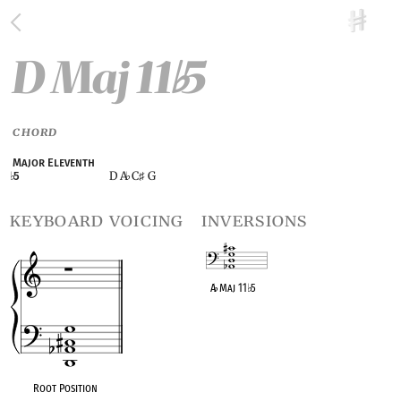
D Maj 11
5
♭
CHORD
Major Eleventh
D A
C
G
♭
5
♭
♯
keyboard voicing
inversions
A
♭
Maj 11
♭
5
OPC equivalent
Root Position