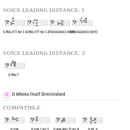
voice leading distance: 1
G Maj
♯
11 no 3
D
♭
Maj
♯
11 no 3
A7sus4(add3/no5)
E
♭
7sus4(add3/no5)
OPC equivalent
OPC equivalent
OPC equivalent
OPC equivalent
voice leading distance: 2
D Maj 7
OPC equivalent
D Whole/Half Diminished
compatible
D dim
D dim 7 no 5
D min Maj 11 no R
D Fr. 6