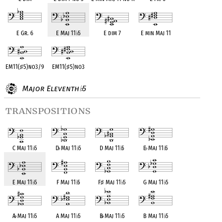
E Gr. 6
E Maj 11
♭
5
E dim 7
E min Maj 11
EM11(
♯
5)no3/9
EM11(
♯
5)no3
Major Eleventh
5
♭
transpositions
C Maj 11
♭
5
D
♭
Maj 11
♭
5
D Maj 11
♭
5
E
♭
Maj 11
♭
5
E Maj 11
♭
5
F Maj 11
♭
5
F
♯
Maj 11
♭
5
G Maj 11
♭
5
A
♭
Maj 11
♭
5
A Maj 11
♭
5
B
♭
Maj 11
♭
5
B Maj 11
♭
5