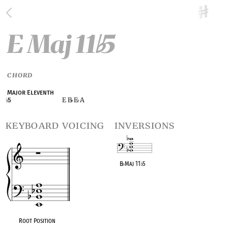
E Maj 11
5
♭
CHORD
Major Eleventh
E B
E
A
♭
5
♭
♭
keyboard voicing
inversions
B
♭
Maj 11
♭
5
OPC equivalent
Root Position