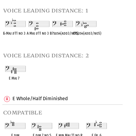
voice leading distance: 1
E
♭
Maj
♯
11 no 3
A Maj
♯
11 no 3
B7sus4(add3/no5)
F7sus4(add3/no5)
OPC equivalent
OPC equivalent
OPC equivalent
OPC equivalent
voice leading distance: 2
E Maj 7
OPC equivalent
E Whole/Half Diminished
compatible
E dim
E dim 7 no 5
E min Maj 11 no R
E Fr. 6