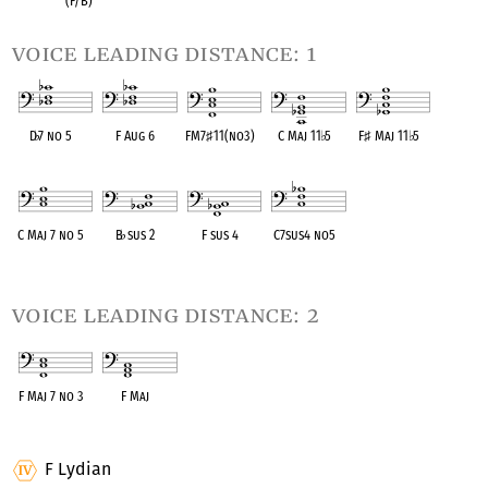
(F/B)
voice leading distance: 1
D
♭
7 no 5
F Aug 6
FM7
♯
11(no3)
C Maj 11
♭
5
F
♯
Maj 11
♭
5
OPC equivalent
OPC equivalent
OPC equivalent
OPC equivalent
OPC equivalent
C Maj 7 no 5
B
♭
sus 2
F sus 4
C7sus4 no5
OPC equivalent
OPC equivalent
OPC equivalent
OPC equivalent
voice leading distance: 2
F Maj 7 no 3
F Maj
OPC equivalent
OPC equivalent
F Lydian