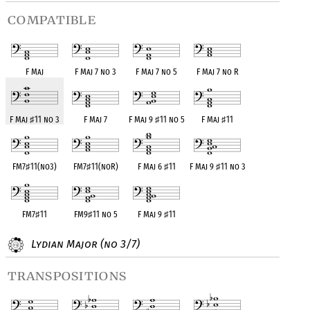
compatible
F Maj
F Maj 7 no 3
F Maj 7 no 5
F Maj 7 no R
F Maj
♯
11 no 3
F Maj 7
F Maj 9
♯
11 no 5
F Maj
♯
11
FM7
♯
11(no3)
FM7
♯
11(noR)
F Maj 6
♯
11
F Maj 9
♯
11 no 3
FM7
♯
11
FM9
♯
11 no 5
F Maj 9
♯
11
Lydian Major (no 3/7)
transpositions