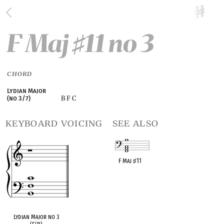
F Maj
11 no 3
♯
CHORD
Lydian Major
B F C
(no 3/7)
keyboard voicing
see also
F Maj
♯
11
OPC equivalent
Lydian Major no 3