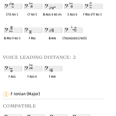
C7
♭
5 no 3
C7 no 5
B
♭
Aug 6 no
♯
4
E Aug 6
F Maj
♯
11 no 3
OPC equivalent
OPC equivalent
OPC equivalent
OPC equivalent
OPC equivalent
B
♭
Maj 9 no 3
F Maj
B
♭
min
C7sus4(add3/no5)
OPC equivalent
OPC equivalent
OPC equivalent
OPC equivalent
voice leading distance: 2
F Aug
F Aug 6
F min
OPC equivalent
OPC equivalent
OPC equivalent
F Ionian (Major)
compatible