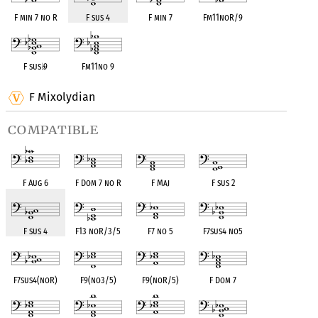
F min 7 no R
F sus 4
F min 7
Fm11noR/9
F sus
♭
9
Fm11no 9
F Mixolydian
compatible
F Aug 6
F Dom 7 no R
F Maj
F sus 2
F sus 4
F13 noR/3/5
F7 no 5
F7sus4 no5
F7sus4(noR)
F9(no3/5)
F9(noR/5)
F Dom 7