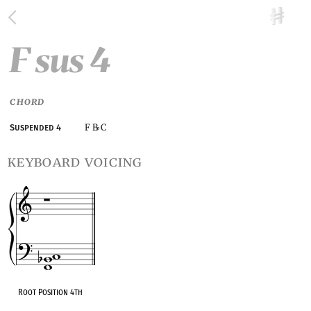
F sus 4
CHORD
F B
C
Suspended 4
♭
keyboard voicing
Root Position 4th