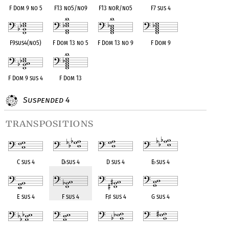
F Dom 9 no 5
F13 no5/no9
F13 noR/no5
F7 sus 4
F9sus4(no5)
F Dom 13 no 5
F Dom 13 no 9
F Dom 9
F Dom 9 sus 4
F Dom 13
Suspended 4
transpositions
C sus 4
D
♭
sus 4
D sus 4
E
♭
sus 4
E sus 4
F sus 4
F
♯
sus 4
G sus 4