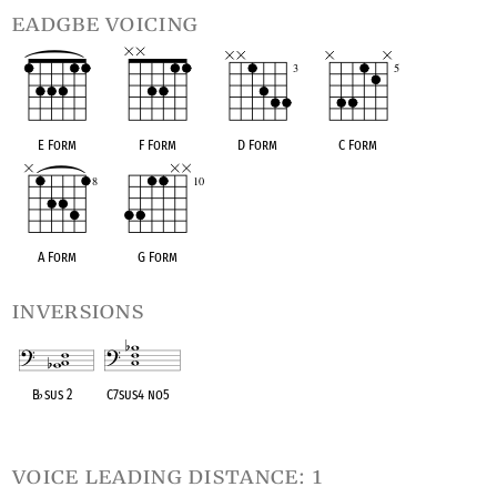
eadgbe voicing
E Form
F Form
D Form
C Form
A Form
G Form
inversions
B
♭
sus 2
C7sus4 no5
OPC equivalent
OPC equivalent
voice leading distance: 1