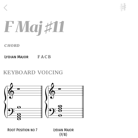
F Maj
11
♯
CHORD
F A C B
Lydian Major
keyboard voicing
Root Position no 7
Lydian Major
(F/B)