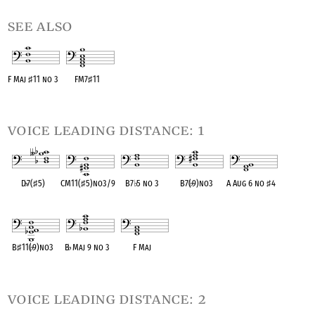
see also
F Maj
♯
11 no 3
FM7
♯
11
OPC equivalent
OPC equivalent
voice leading distance: 1
D
♭
7(
♯
5)
CM11(
♯
5)no3/9
B7
♭
5 no 3
B7(
♭
9)no3
A Aug 6 no
♯
4
OPC equivalent
OPC equivalent
OPC equivalent
OPC equivalent
OPC equivalent
B
♯
11(
♭
9)no3
B
♭
Maj 9 no 3
F Maj
OPC equivalent
OPC equivalent
OPC equivalent
voice leading distance: 2