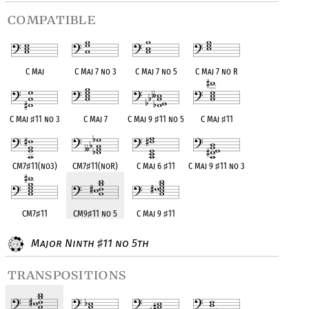
compatible
C Maj
C Maj 7 no 3
C Maj 7 no 5
C Maj 7 no R
C Maj
♯
11 no 3
C Maj 7
C Maj 9
♯
11 no 5
C Maj
♯
11
CM7
♯
11(no3)
CM7
♯
11(noR)
C Maj 6
♯
11
C Maj 9
♯
11 no 3
CM7
♯
11
CM9
♯
11 no 5
C Maj 9
♯
11
Major Ninth
11 no 5th
♯
transpositions