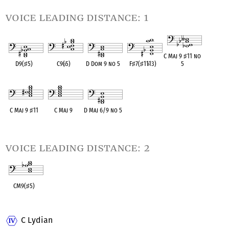
voice leading distance: 1
C Maj 9
♯
11 no
D9(
♯
5)
C9(
♭
5)
D Dom 9 no 5
F
♯
7(
♯
11
♭
13)
5
OPC equivalent
OPC equivalent
OPC equivalent
OPC equivalent
OPC equivalent
C Maj 9
♯
11
C Maj 9
D Maj 6/9 no 5
OPC equivalent
OPC equivalent
OPC equivalent
voice leading distance: 2
CM9(
♯
5)
OPC equivalent
C Lydian