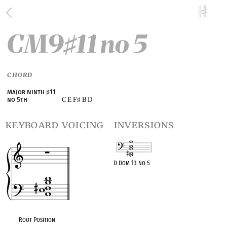
CM9
11 no 5
♯
CHORD
Major Ninth
♯
11
C E F
B D
no 5th
♯
keyboard voicing
inversions
D Dom 13 no 5
OPC equivalent
Root Position