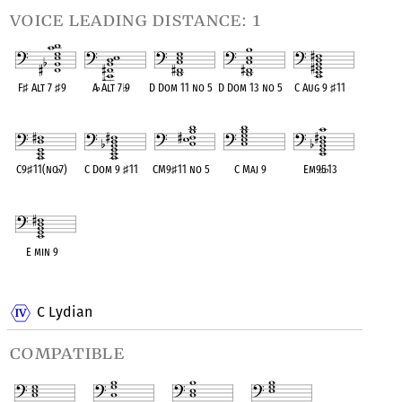
voice leading distance: 1
F
♯
Alt 7
♯
9
A
♭
Alt 7
♭
9
D Dom 11 no 5
D Dom 13 no 5
C Aug 9
♯
11
OPC equivalent
OPC equivalent
OPC equivalent
OPC equivalent
OPC equivalent
C9
♯
11(no
♭
7)
C Dom 9
♯
11
CM9
♯
11 no 5
C Maj 9
Em9
♭
5
♭
13
OPC equivalent
OPC equivalent
OPC equivalent
OPC equivalent
OPC equivalent
E min 9
OPC equivalent
C Lydian
compatible