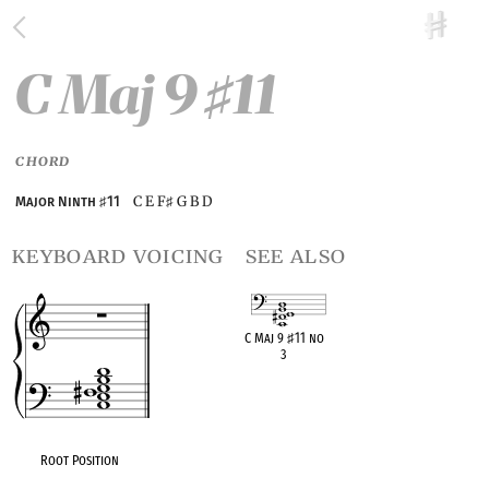
C Maj 9
11
♯
CHORD
C E F
G B D
Major Ninth
♯
11
♯
keyboard voicing
see also
C Maj 9
♯
11 no
3
OPC equivalent
Root Position