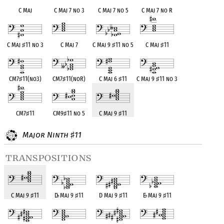
C Maj
C Maj 7 no 3
C Maj 7 no 5
C Maj 7 no R
C Maj
♯
11 no 3
C Maj 7
C Maj 9
♯
11 no 5
C Maj
♯
11
CM7
♯
11(no3)
CM7
♯
11(noR)
C Maj 6
♯
11
C Maj 9
♯
11 no 3
CM7
♯
11
CM9
♯
11 no 5
C Maj 9
♯
11
Major Ninth
11
♯
transpositions
C Maj 9
♯
11
D
♭
Maj 9
♯
11
D Maj 9
♯
11
E
♭
Maj 9
♯
11