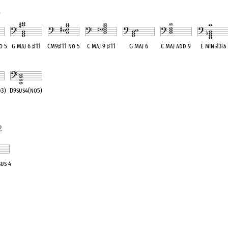
1
o 5
G Maj 6
♯
11
CM9
♯
11 no 5
C Maj 9
♯
11
G Maj 6
C Maj add 9
E min
♭
13
♭
5
ent
OPC equivalent
OPC equivalent
OPC equivalent
OPC equivalent
OPC equivalent
OPC equivale
d3)
D9sus4(no5)
ent
OPC equivalent
2
sus 4
alent