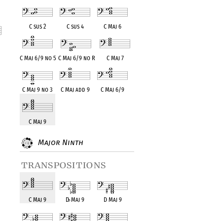
C sus 2
C sus 4
C Maj 6
nt
C Maj 6/9 no 5
C Maj 6/9 no R
C Maj 7
C Maj 9 no 3
C Maj add 9
C Maj 6/9
C Maj 9
Major Ninth
transpositions
C Maj 9
D
♭
Maj 9
D Maj 9