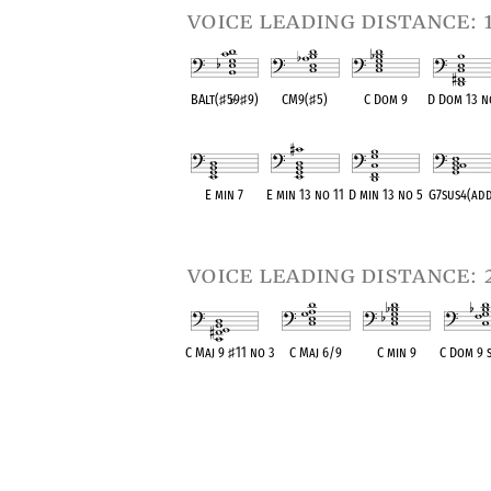
voice leading distance: 
BAlt(
♯
5
♭
9
♯
9)
CM9(
♯
5)
C Dom 9
D Dom 13 n
OPC equivalent
OPC equivalent
OPC equivalent
OPC equival
E min 7
E min 13 no 11
D min 13 no 5
G7sus4(ad
OPC equivalent
OPC equivalent
OPC equivalent
OPC equival
voice leading distance: 
C Maj 9
♯
11 no 3
C Maj 6/9
C min 9
C Dom 9 
OPC equivalent
OPC equivalent
OPC equivalent
OPC equiv