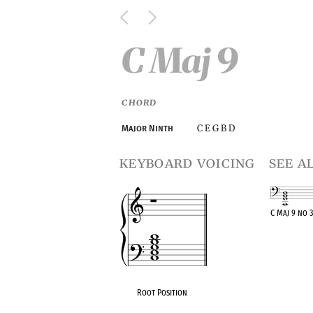
C Maj 9
CHORD
C E G B D
Major Ninth
keyboard voicing
see a
C Maj 9 no 
OPC equivalen
Root Position