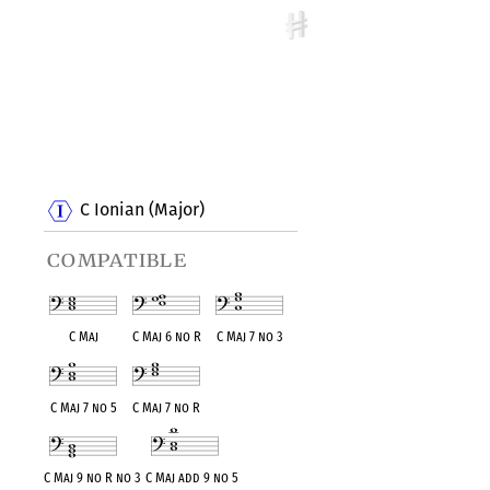
C Ionian (Major)
compatible
C Maj
C Maj 6 no R
C Maj 7 no 3
C Maj 7 no 5
C Maj 7 no R
C Maj 9 no R no 3
C Maj add 9 no 5