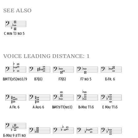
see also
C min 13 no 5
OPC equivalent
voice leading distance: 1
B
♭
M11(
♯
5)no3/9
B7(
♭
5)
F7(
♭
5)
F7 no 5
E
♭
Fr. 6
OPC equivalent
OPC equivalent
OPC equivalent
OPC equivalent
OPC equivalent
A Fr. 6
A Aug 6
B
♭
M7
♯
11(no3)
B
♭
Maj 11
♭
5
E Maj 11
♭
5
OPC equivalent
OPC equivalent
OPC equivalent
OPC equivalent
OPC equivalent
E
♭
Maj 9
♯
11 no