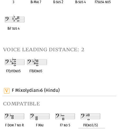
3
B
♭
Maj 7
E
♭
sus 2
B
♭
sus 4
F7sus4 no5
OPC equivalent
OPC equivalent
OPC equivalent
OPC equivalent
OPC equivalent
B
♭
7 sus 4
OPC equivalent
voice leading distance: 2
F7(
♯
9)no5
F7(
♭
9)no5
OPC equivalent
OPC equivalent
F Mixolydian
6 (Hindu)
♭
compatible
F Dom 7 no R
F Maj
F7 no 5
F9(no3/5)