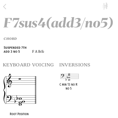
F7sus4(add3/no5)
CHORD
Suspended 7th
F A B
E
add 3 no 5
♭
♭
keyboard voicing
inversions
C min 13 no R
no 5
OPC equivalent
Root Position