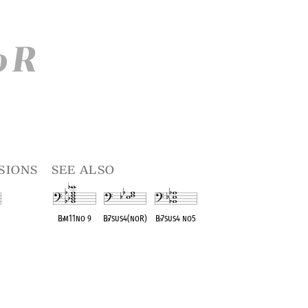
o R
sions
see also
B
♭
m11no 9
B
♭
7sus4(noR)
B
♭
7sus4 no5
t
OPC equivalent
OPC equivalent
OPC equivalent