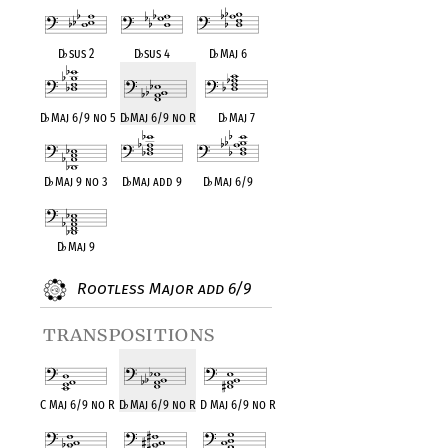
D
♭
sus 2
D
♭
sus 4
D
♭
Maj 6
D
♭
Maj 6/9 no 5
D
♭
Maj 6/9 no R
D
♭
Maj 7
D
♭
Maj 9 no 3
D
♭
Maj add 9
D
♭
Maj 6/9
D
♭
Maj 9
Rootless Major add 6/9
transpositions
C Maj 6/9 no R
D
♭
Maj 6/9 no R
D Maj 6/9 no R