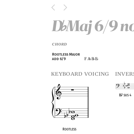
D
Maj 6/9 n
♭
CHORD
Rootless Major
F A
B
E
add 6/9
♭
♭
♭
keyboard voicing
inver
B
♭
7 sus 4
OPC equivalen
Rootless