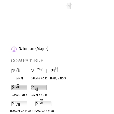
D
Ionian (Major)
♭
compatible
D
♭
Maj
D
♭
Maj 6 no R
D
♭
Maj 7 no 3
D
♭
Maj 7 no 5
D
♭
Maj 7 no R
D
♭
Maj 9 no R no 3
D
♭
Maj add 9 no 5