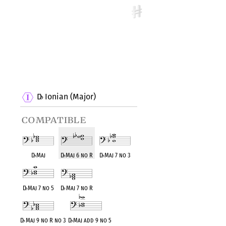
D
Ionian (Major)
♭
compatible
D
♭
Maj
D
♭
Maj 6 no R
D
♭
Maj 7 no 3
D
♭
Maj 7 no 5
D
♭
Maj 7 no R
D
♭
Maj 9 no R no 3
D
♭
Maj add 9 no 5