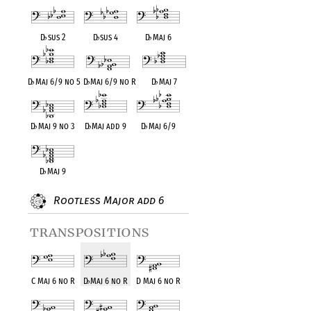
D
♭
sus 2
D
♭
sus 4
D
♭
Maj 6
D
♭
Maj 6/9 no 5
D
♭
Maj 6/9 no R
D
♭
Maj 7
D
♭
Maj 9 no 3
D
♭
Maj add 9
D
♭
Maj 6/9
D
♭
Maj 9
Rootless Major add 6
transpositions
C Maj 6 no R
D
♭
Maj 6 no R
D Maj 6 no R