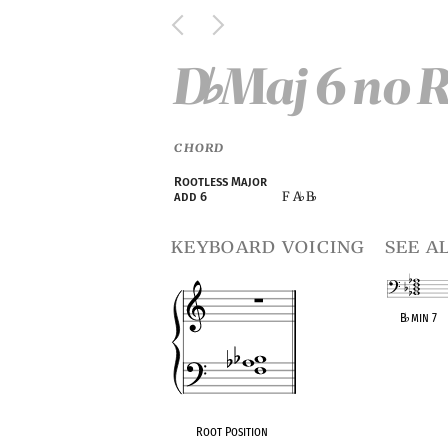
D
Maj 6 no 
♭
CHORD
Rootless Major
F A
B
add 6
♭
♭
keyboard voicing
see a
B
♭
min 7
OPC equivalen
Root Position