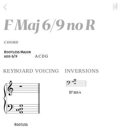
F Maj 6/9 no R
CHORD
Rootless Major
A C D G
add 6/9
keyboard voicing
inversions
D7 sus 4
OPC equivalent
Rootless