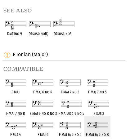
see also
Dm11no 9
D7sus4(noR)
D7sus4 no5
OPC equivalent
OPC equivalent
OPC equivalent
F Ionian (Major)
compatible
F Maj
F Maj 6 no R
F Maj 7 no 3
F Maj 7 no 5
F Maj 7 no R
F Maj 9 no R no 3
F Maj add 9 no 5
F sus 2
F sus 4
F Maj 6
F Maj 6/9 no 5
F Maj 6/9 no R