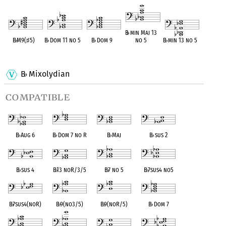
B
♭
min Maj 13
B
♭
M9(
♯
5)
B
♭
Dom 11 no 5
B
♭
Dom 9
no 5
B
♭
min 13 no 5
OPC equivalent
OPC equivalent
OPC equivalent
OPC equivalent
OPC equivalent
B
Mixolydian
♭
compatible
B
♭
Aug 6
B
♭
Dom 7 no R
B
♭
Maj
B
♭
sus 2
B
♭
sus 4
B
♭
13 noR/3/5
B
♭
7 no 5
B
♭
7sus4 no5
B
♭
7sus4(noR)
B
♭
9(no3/5)
B
♭
9(noR/5)
B
♭
Dom 7