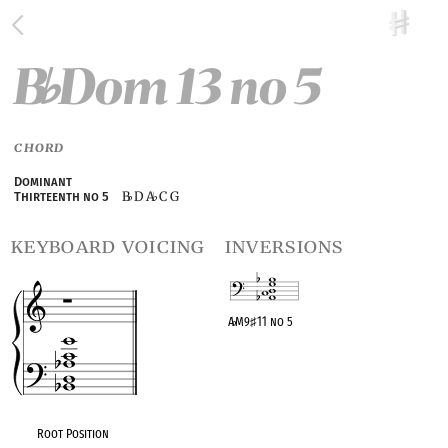
B
Dom 13 no 5
♭
CHORD
Dominant
B
D A
C G
Thirteenth no 5
♭
♭
keyboard voicing
inversions
A
♭
M9
♯
11 no 5
OPC equivalent
Root Position