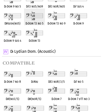
D
♭
Dom 9 no 5
D
♭
13 no5/no9
D
♭
13 noR/no5
D
♭
7 sus 4
D
♭
9sus4(no5)
D
♭
Dom 13 no 5
D
♭
Dom 13 no 9
D
♭
Dom 9
D
♭
Dom 9 sus 4
D
♭
Dom 13
D
Lydian Dom. (Acoustic)
♭
compatible
D
♭
Dom 7 no R
D
♭
Maj
D
♭
13 noR/3/5
D
♭
7 no 5
D
♭
9(no3/5)
D
♭
9(noR/5)
D
♭
Dom 7
D
♭
Dom 7
♯
11 no 3