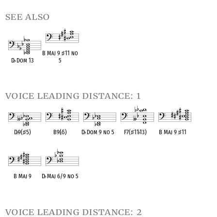
see also
B Maj 9
♯
11 no
D
♭
Dom 13
5
OPC equivalent
OPC equivalent
voice leading distance: 1
D
♭
9(
♯
5)
B9(
♭
5)
D
♭
Dom 9 no 5
F7(
♯
11
♭
13)
B Maj 9
♯
11
OPC equivalent
OPC equivalent
OPC equivalent
OPC equivalent
OPC equivalent
B Maj 9
D
♭
Maj 6/9 no 5
OPC equivalent
OPC equivalent
voice leading distance: 2