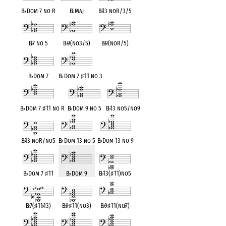
B
♭
Dom 7 no R
B
♭
Maj
B
♭
13 noR/3/5
B
♭
7 no 5
B
♭
9(no3/5)
B
♭
9(noR/5)
B
♭
Dom 7
B
♭
Dom 7
♯
11 no 3
B
♭
Dom 7
♯
11 no R
B
♭
Dom 9 no 5
B
♭
13 no5/no9
B
♭
13 noR/no5
B
♭
Dom 13 no 5
B
♭
Dom 13 no 9
B
♭
Dom 7
♯
11
B
♭
Dom 9
B
♭
13(
♯
11)no5
B
♭
7(
♯
11
♭
13)
B
♭
9
♯
11(no3)
B
♭
9
♯
11(no
♭
7)