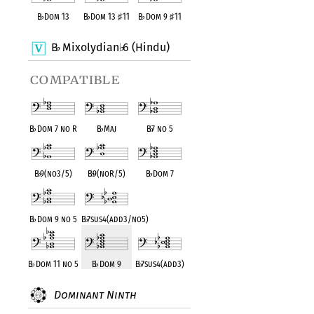
B
♭
Dom 13
B
♭
Dom 13
♯
11
B
♭
Dom 9
♯
11
B
Mixolydian
6 (Hindu)
♭
♭
compatible
B
♭
Dom 7 no R
B
♭
Maj
B
♭
7 no 5
B
♭
9(no3/5)
B
♭
9(noR/5)
B
♭
Dom 7
B
♭
Dom 9 no 5
B
♭
7sus4(add3/no5)
B
♭
Dom 11 no 5
B
♭
Dom 9
B
♭
7sus4(add3)
Dominant Ninth