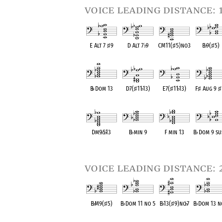
voice leading distance: 
E Alt 7
♯
9
D Alt 7
♭
9
CM11(
♯
5)no3
B
♭
9(
♯
5)
OPC equivalent
OPC equivalent
OPC equivalent
OPC equival
B
♭
Dom 13
D7(
♯
11
♭
13)
E7(
♯
11
♭
13)
F
♯
Aug 9
♯
OPC equivalent
OPC equivalent
OPC equivalent
OPC equival
Dm9
♭
5
♭
13
B
♭
min 9
F min 13
B
♭
Dom 9 su
OPC equivalent
OPC equivalent
OPC equivalent
OPC equival
voice leading distance: 
B
♭
M9(
♯
5)
B
♭
Dom 11 no 5
B
♭
13(
♯
9)no
♭
7
B
♭
Dom 13 n
OPC equivalent
OPC equivalent
OPC equivalent
OPC equival