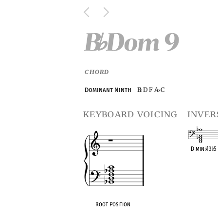
B
Dom 9
♭
CHORD
B
D F A
C
Dominant Ninth
♭
♭
keyboard voicing
inver
D min
♭
13
♭
5
OPC equivalen
Root Position