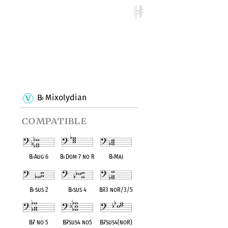
B
Mixolydian
♭
compatible
B
♭
Aug 6
B
♭
Dom 7 no R
B
♭
Maj
B
♭
sus 2
B
♭
sus 4
B
♭
13 noR/3/5
B
♭
7 no 5
B
♭
7sus4 no5
B
♭
7sus4(noR)