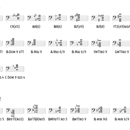
1
C9(
♯
5)
A
♭
9(
♭
5)
B
♭
9(
♭
5)
B
♭
7(
♯
9)
B
♭
7(
♭
9)
F13(
♯
9)no
♭
7
ent
OPC equivalent
OPC equivalent
OPC equivalent
OPC equivalent
OPC equivalent
OPC equivale
11
B
♭
Dom 9
♯
11
B
♭
Maj 9
A
♭
Maj 6/9
B
♭
Maj 6/9
Fm11no 9
Gm11no 9
ent
OPC equivalent
OPC equivalent
OPC equivalent
OPC equivalent
OPC equivalent
OPC equivale
s 4
C Dom 9 sus 4
ent
OPC equivalent
2
o 5
B
♭
9
♯
11(no3)
B
♭
♯
11(
♭
9)no5
B
♭
M9
♯
11 no 5
B
♭
m11no 9
B
♭
min 9
♭
5
B
♭
min 6/9
ent
OPC equivalent
OPC equivalent
OPC equivalent
OPC equivalent
OPC equivalent
OPC equivale