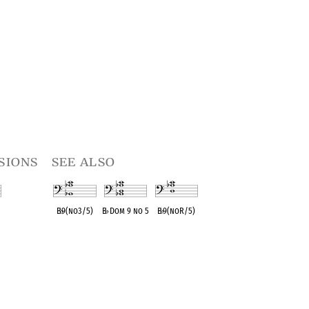
sions
see also
B
♭
9(no3/5)
B
♭
Dom 9 no 5
B
♭
9(noR/5)
t
OPC equivalent
OPC equivalent
OPC equivalent