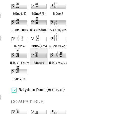
B
♭
9(no3/5)
B
♭
9(noR/5)
B
♭
Dom 7
B
♭
Dom 9 no 5
B
♭
13 no5/no9
B
♭
13 noR/no5
nt
B
♭
7 sus 4
B
♭
9sus4(no5)
B
♭
Dom 13 no 5
nt
B
♭
Dom 13 no 9
B
♭
Dom 9
B
♭
Dom 9 sus 4
B
♭
Dom 13
B
Lydian Dom. (Acoustic)
♭
compatible
nt