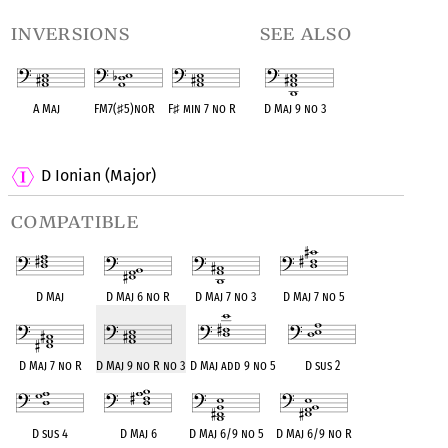
inversions
see also
A Maj
FM7(
♯
5)noR
F
♯
min 7 no R
D Maj 9 no 3
OPC equivalent
OPC equivalent
OPC equivalent
OPC equivalent
D Ionian (Major)
compatible
D Maj
D Maj 6 no R
D Maj 7 no 3
D Maj 7 no 5
D Maj 7 no R
D Maj 9 no R no 3
D Maj add 9 no 5
D sus 2
D sus 4
D Maj 6
D Maj 6/9 no 5
D Maj 6/9 no R