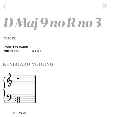
D Maj 9 no R no 3
CHORD
Rootless Major
A C
E
Ninth no 3
♯
keyboard voicing
Rootless no 3