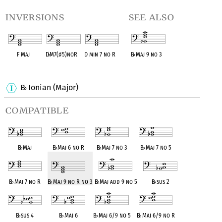
inversions
see also
F Maj
D
♭
M7(
♯
5)noR
D min 7 no R
B
♭
Maj 9 no 3
OPC equivalent
OPC equivalent
OPC equivalent
OPC equivalent
B
Ionian (Major)
♭
compatible
B
♭
Maj
B
♭
Maj 6 no R
B
♭
Maj 7 no 3
B
♭
Maj 7 no 5
B
♭
Maj 7 no R
B
♭
Maj 9 no R no 3
B
♭
Maj add 9 no 5
B
♭
sus 2
B
♭
sus 4
B
♭
Maj 6
B
♭
Maj 6/9 no 5
B
♭
Maj 6/9 no R