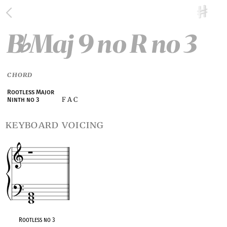
B
Maj 9 no R no 3
♭
CHORD
Rootless Major
F A C
Ninth no 3
keyboard voicing
Rootless no 3