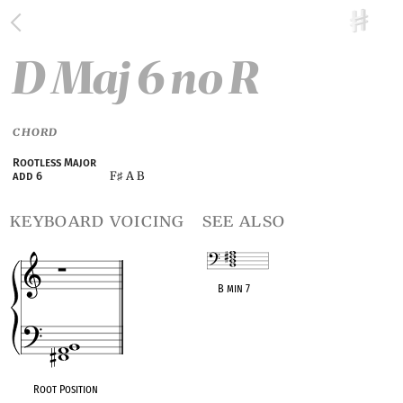
D Maj 6 no R
CHORD
Rootless Major
F
A B
add 6
♯
keyboard voicing
see also
B min 7
OPC equivalent
Root Position