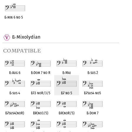
E
♭
min 6 no 5
OPC equivalent
E
Mixolydian
♭
compatible
E
♭
Aug 6
E
♭
Dom 7 no R
E
♭
Maj
E
♭
sus 2
E
♭
sus 4
E
♭
13 noR/3/5
E
♭
7 no 5
E
♭
7sus4 no5
E
♭
7sus4(noR)
E
♭
9(no3/5)
E
♭
9(noR/5)
E
♭
Dom 7