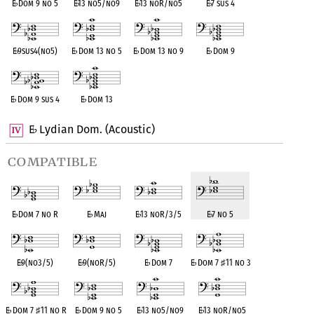
E
♭
Dom 9 no 5
E
♭
13 no5/no9
E
♭
13 noR/no5
E
♭
7 sus 4
E
♭
9sus4(no5)
E
♭
Dom 13 no 5
E
♭
Dom 13 no 9
E
♭
Dom 9
E
♭
Dom 9 sus 4
E
♭
Dom 13
E
Lydian Dom. (Acoustic)
♭
compatible
E
♭
Dom 7 no R
E
♭
Maj
E
♭
13 noR/3/5
E
♭
7 no 5
E
♭
9(no3/5)
E
♭
9(noR/5)
E
♭
Dom 7
E
♭
Dom 7
♯
11 no 3
E
♭
Dom 7
♯
11 no R
E
♭
Dom 9 no 5
E
♭
13 no5/no9
E
♭
13 noR/no5