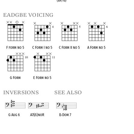
(E
♭
7/G)
eadgbe voicing
F form no 5
C Form I no 5
C Form II no 5
A Form no 5
G Form
E Form no 5
inversions
see also
G Aug 6
A7(
♭
5)noR
E
♭
Dom 7
OPC equivalent
OPC equivalent
OPC equivalent