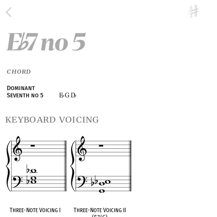
E
7 no 5
♭
CHORD
Dominant
E
G D
Seventh no 5
♭
♭
keyboard voicing
Three-Note Voicing I
Three-Note Voicing II