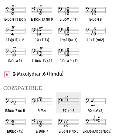
E
♭
Dom 13 no 5
E
♭
Dom 13 no 9
E
♭
Dom 7
♯
11
E
♭
Dom 9
E
♭
13(
♯
11)no5
E
♭
7(
♯
11
♭
13)
E
♭
9
♯
11(no3)
E
♭
9
♯
11(no
♭
7)
E
♭
Dom 13
E
♭
Dom 13
♯
11
E
♭
Dom 9
♯
11
E
Mixolydian
6 (Hindu)
♭
♭
compatible
E
♭
Dom 7 no R
E
♭
Maj
E
♭
7 no 5
E
♭
9(no3/5)
E
♭
9(noR/5)
E
♭
Dom 7
E
♭
Dom 9 no 5
E
♭
7sus4(add3/no5)