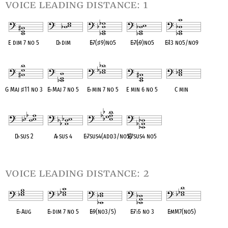
voice leading distance: 1
E dim 7 no 5
D
♭
dim
E
♭
7(
♯
9)no5
E
♭
7(
♭
9)no5
E
♭
13 no5/no9
OPC equivalent
OPC equivalent
OPC equivalent
OPC equivalent
OPC equivalent
G Maj
♯
11 no 3
E
♭
Maj 7 no 5
E
♭
min 7 no 5
E min 6 no 5
C min
OPC equivalent
OPC equivalent
OPC equivalent
OPC equivalent
OPC equivalent
D
♭
sus 2
A
♭
sus 4
E
♭
7sus4(add3/no5)
E
♭
7sus4 no5
OPC equivalent
OPC equivalent
OPC equivalent
OPC equivalent
voice leading distance: 2
E
♭
Aug
E
♭
dim 7 no 5
E
♭
9(no3/5)
E
♭
7
♭
5 no 3
E
♭
mM7(no5)
OPC equivalent
OPC equivalent
OPC equivalent
OPC equivalent
OPC equivalent