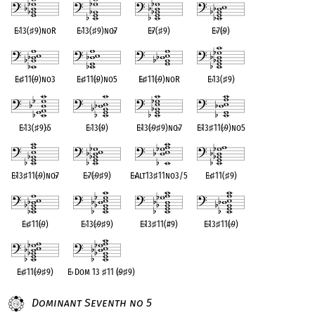
E
♭
13(
♯
9)noR
E
♭
13(
♯
9)no
♭
7
E
♭
7(
♯
9)
E
♭
7(
♭
9)
E
♭
♯
11(
♭
9)no3
E
♭
♯
11(
♭
9)no5
E
♭
♯
11(
♭
9)noR
E
♭
13(
♯
9)
E
♭
13(
♯
9)
♭
5
E
♭
13(
♭
9)
E
♭
13(
♭
9
♯
9)no
♭
7
E
♭
13
♯
11(
♭
9)no5
E
♭
13
♯
11(
♭
9)no
♭
7
E
♭
7(
♭
9
♯
9)
E
♭
Alt13
♯
11no3/5
E
♭
♯
11(
♯
9)
E
♭
♯
11(
♭
9)
E
♭
13(
♭
9
♯
9)
E
♭
13
♯
11(#9)
E
♭
13
♯
11(
♭
9)
E
♭
♯
11(
♭
9
♯
9)
E
♭
Dom 13
♯
11 (
♭
9
♯
9)
Dominant Seventh no 5