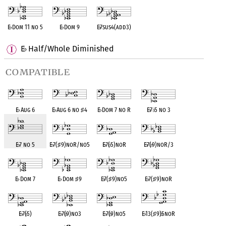
E
♭
Dom 11 no 5
E
♭
Dom 9
E
♭
7sus4(add3)
E
Half/Whole Diminished
♭
compatible
E
♭
Aug 6
E
♭
Aug 6 no
♯
4
E
♭
Dom 7 no R
E
♭
7
♭
5 no 3
E
♭
7 no 5
E
♭
7(
♯
9)noR/no5
E
♭
7(
♭
5)noR
E
♭
7(
♭
9)noR/3
E
♭
Dom 7
E
♭
Dom
♯
9
E
♭
7(
♯
9)no5
E
♭
7(
♯
9)noR
E
♭
7(
♭
5)
E
♭
7(
♭
9)no3
E
♭
7(
♭
9)no5
E
♭
13(
♯
9)
♭
5noR