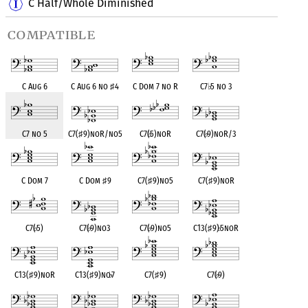
C Half/Whole Diminished
compatible
C Aug 6
C Aug 6 no
♯
4
C Dom 7 no R
C7
♭
5 no 3
C7 no 5
C7(
♯
9)noR/no5
C7(
♭
5)noR
C7(
♭
9)noR/3
C Dom 7
C Dom
♯
9
C7(
♯
9)no5
C7(
♯
9)noR
C7(
♭
5)
C7(
♭
9)no3
C7(
♭
9)no5
C13(
♯
9)
♭
5noR
C13(
♯
9)noR
C13(
♯
9)no
♭
7
C7(
♯
9)
C7(
♭
9)