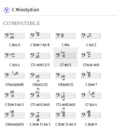
C Mixolydian
compatible
C Aug 6
C Dom 7 no R
C Maj
C sus 2
C sus 4
C13 noR/3/5
C7 no 5
C7sus4 no5
C7sus4(noR)
C9(no3/5)
C9(noR/5)
C Dom 7
C Dom 9 no 5
C13 no5/no9
C13 noR/no5
C7 sus 4
C9sus4(no5)
C Dom 13 no 5
C Dom 13 no 9
C Dom 9