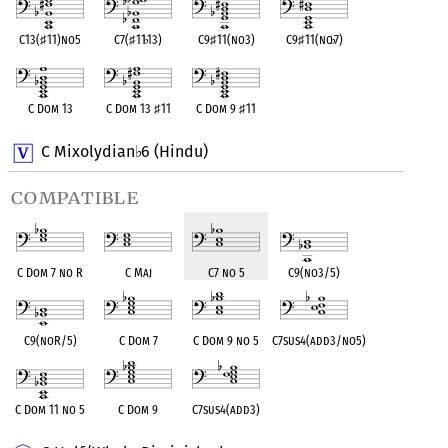
C13(
♯
11)no5
C7(
♯
11
♭
13)
C9
♯
11(no3)
C9
♯
11(no
♭
7)
C Dom 13
C Dom 13
♯
11
C Dom 9
♯
11
C Mixolydian
6 (Hindu)
♭
compatible
C Dom 7 no R
C Maj
C7 no 5
C9(no3/5)
C9(noR/5)
C Dom 7
C Dom 9 no 5
C7sus4(add3/no5)
C Dom 11 no 5
C Dom 9
C7sus4(add3)