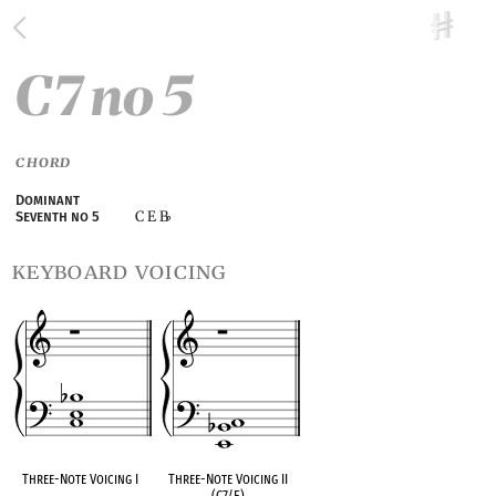
C7 no 5
CHORD
Dominant
C E B
Seventh no 5
♭
keyboard voicing
Three-Note Voicing I
Three-Note Voicing II
(C7/E)