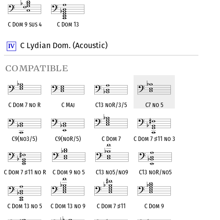
C Dom 9 sus 4
C Dom 13
C Lydian Dom. (Acoustic)
compatible
C Dom 7 no R
C Maj
C13 noR/3/5
C7 no 5
C9(no3/5)
C9(noR/5)
C Dom 7
C Dom 7
♯
11 no 3
C Dom 7
♯
11 no R
C Dom 9 no 5
C13 no5/no9
C13 noR/no5
C Dom 13 no 5
C Dom 13 no 9
C Dom 7
♯
11
C Dom 9