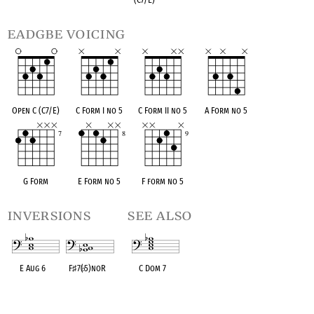
eadgbe voicing
Open C (C7/E)
C Form I no 5
C Form II no 5
A Form no 5
G Form
E Form no 5
F form no 5
inversions
see also
E Aug 6
F
♯
7(
♭
5)noR
C Dom 7
OPC equivalent
OPC equivalent
OPC equivalent