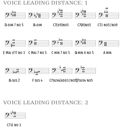
voice leading distance: 1
D
♭
dim 7 no 5
B
♭
dim
C7(
♯
9)no5
C7(
♭
9)no5
C13 no5/no9
OPC equivalent
OPC equivalent
OPC equivalent
OPC equivalent
OPC equivalent
E Maj
♯
11 no 3
C Maj 7 no 5
C min 7 no 5
D
♭
min 6 no 5
A min
OPC equivalent
OPC equivalent
OPC equivalent
OPC equivalent
OPC equivalent
B
♭
sus 2
F sus 4
C7sus4(add3/no5)
C7sus4 no5
OPC equivalent
OPC equivalent
OPC equivalent
OPC equivalent
voice leading distance: 2
C7
♭
5 no 3
OPC equivalent