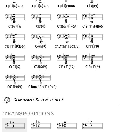
C
♯
11(
♭
9)no3
C
♯
11(
♭
9)no5
C
♯
11(
♭
9)noR
C13(
♯
9)
C13(
♯
9)
♭
5
C13(
♭
9)
C13(
♭
9
♯
9)no
♭
7
C13
♯
11(
♭
9)no5
C13
♯
11(
♭
9)no
♭
7
C7(
♭
9
♯
9)
CAlt13
♯
11no3/5
C
♯
11(
♯
9)
C
♯
11(
♭
9)
C13(
♭
9
♯
9)
C13
♯
11(#9)
C13
♯
11(
♭
9)
C
♯
11(
♭
9
♯
9)
C Dom 13
♯
11 (
♭
9
♯
9)
Dominant Seventh no 5
transpositions