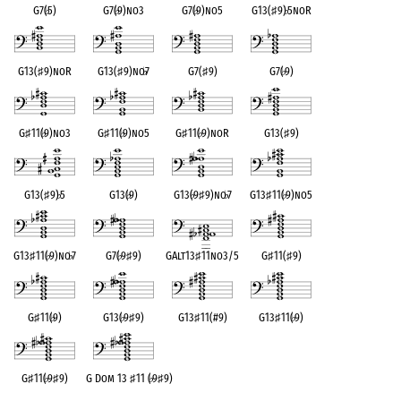
G7(
♭
5)
G7(
♭
9)no3
G7(
♭
9)no5
G13(
♯
9)
♭
5noR
G13(
♯
9)noR
G13(
♯
9)no
♭
7
G7(
♯
9)
G7(
♭
9)
G
♯
11(
♭
9)no3
G
♯
11(
♭
9)no5
G
♯
11(
♭
9)noR
G13(
♯
9)
G13(
♯
9)
♭
5
G13(
♭
9)
G13(
♭
9
♯
9)no
♭
7
G13
♯
11(
♭
9)no5
G13
♯
11(
♭
9)no
♭
7
G7(
♭
9
♯
9)
GAlt13
♯
11no3/5
G
♯
11(
♯
9)
G
♯
11(
♭
9)
G13(
♭
9
♯
9)
G13
♯
11(#9)
G13
♯
11(
♭
9)
G
♯
11(
♭
9
♯
9)
G Dom 13
♯
11 (
♭
9
♯
9)