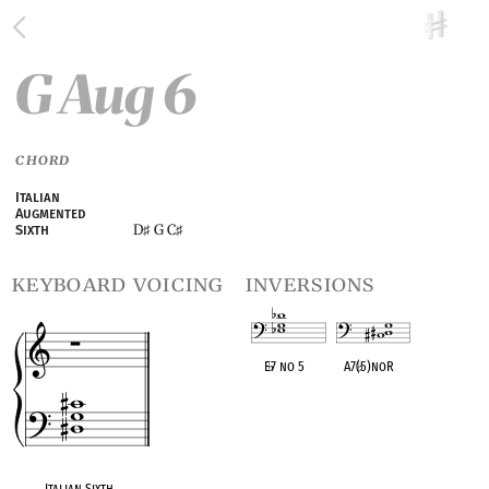
G Aug 6
CHORD
Italian
Augmented
D
G C
Sixth
♯
♯
keyboard voicing
inversions
E
♭
7 no 5
A7(
♭
5)noR
OPC equivalent
OPC equivalent
Italian Sixth