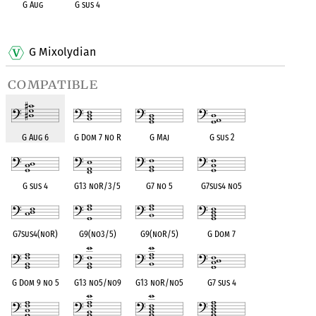
G Aug
G sus 4
OPC equivalent
OPC equivalent
G Mixolydian
compatible
G Aug 6
G Dom 7 no R
G Maj
G sus 2
G sus 4
G13 noR/3/5
G7 no 5
G7sus4 no5
G7sus4(noR)
G9(no3/5)
G9(noR/5)
G Dom 7
G Dom 9 no 5
G13 no5/no9
G13 noR/no5
G7 sus 4