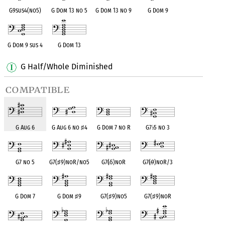
G9sus4(no5)
G Dom 13 no 5
G Dom 13 no 9
G Dom 9
G Dom 9 sus 4
G Dom 13
G Half/Whole Diminished
compatible
G Aug 6
G Aug 6 no
♯
4
G Dom 7 no R
G7
♭
5 no 3
G7 no 5
G7(
♯
9)noR/no5
G7(
♭
5)noR
G7(
♭
9)noR/3
G Dom 7
G Dom
♯
9
G7(
♯
9)no5
G7(
♯
9)noR