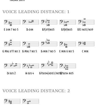
voice leading distance: 1
E dim 7 no 5
D
♭
dim
E
♭
7(
♯
9)no5
E
♭
7(
♭
9)no5
E
♭
13 no5/no9
OPC equivalent
OPC equivalent
OPC equivalent
OPC equivalent
OPC equivalent
G Maj
♯
11 no 3
E
♭
Maj 7 no 5
E
♭
min 7 no 5
E min 6 no 5
C min
OPC equivalent
OPC equivalent
OPC equivalent
OPC equivalent
OPC equivalent
D
♭
sus 2
A
♭
sus 4
E
♭
7sus4(add3/no5)
E
♭
7sus4 no5
OPC equivalent
OPC equivalent
OPC equivalent
OPC equivalent
voice leading distance: 2