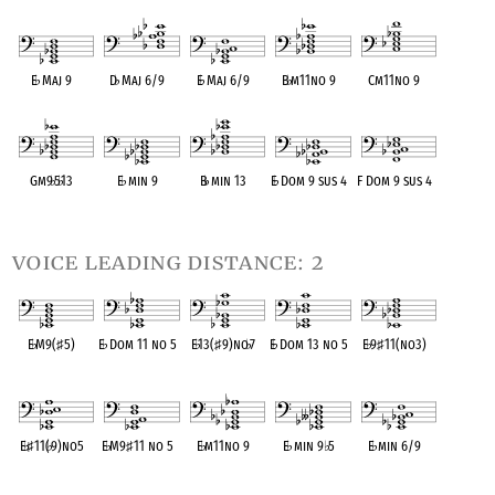
OPC equivalent
OPC equivalent
OPC equivalent
OPC equivalent
OPC equivalent
E
♭
Maj 9
D
♭
Maj 6/9
E
♭
Maj 6/9
B
♭
m11no 9
Cm11no 9
OPC equivalent
OPC equivalent
OPC equivalent
OPC equivalent
OPC equivalent
Gm9
♭
5
♭
13
E
♭
min 9
B
♭
min 13
E
♭
Dom 9 sus 4
F Dom 9 sus 4
OPC equivalent
OPC equivalent
OPC equivalent
OPC equivalent
OPC equivalent
voice leading distance: 2
E
♭
M9(
♯
5)
E
♭
Dom 11 no 5
E
♭
13(
♯
9)no
♭
7
E
♭
Dom 13 no 5
E
♭
9
♯
11(no3)
OPC equivalent
OPC equivalent
OPC equivalent
OPC equivalent
OPC equivalent
E
♭
♯
11(
♭
9)no5
E
♭
M9
♯
11 no 5
E
♭
m11no 9
E
♭
min 9
♭
5
E
♭
min 6/9
OPC equivalent
OPC equivalent
OPC equivalent
OPC equivalent
OPC equivalent