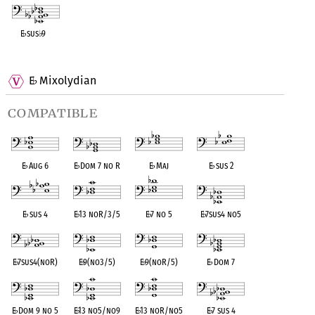
E
♭
sus
♭
9
OPC equivalent
E
Mixolydian
♭
compatible
E
♭
Aug 6
E
♭
Dom 7 no R
E
♭
Maj
E
♭
sus 2
E
♭
sus 4
E
♭
13 noR/3/5
E
♭
7 no 5
E
♭
7sus4 no5
E
♭
7sus4(noR)
E
♭
9(no3/5)
E
♭
9(noR/5)
E
♭
Dom 7
E
♭
Dom 9 no 5
E
♭
13 no5/no9
E
♭
13 noR/no5
E
♭
7 sus 4