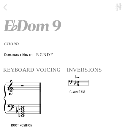
E
Dom 9
♭
CHORD
E
G B
D
F
Dominant Ninth
♭
♭
♭
keyboard voicing
inversions
G min
♭
13
♭
5
OPC equivalent
Root Position