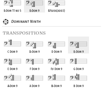
E
♭
Dom 11 no 5
E
♭
Dom 9
E
♭
7sus4(add3)
Dominant Ninth
transpositions
C Dom 9
D
♭
Dom 9
D Dom 9
E
♭
Dom 9
E Dom 9
F Dom 9
F
♯
Dom 9
G Dom 9
A
♭
Dom 9
A Dom 9
B
♭
Dom 9
B Dom 9