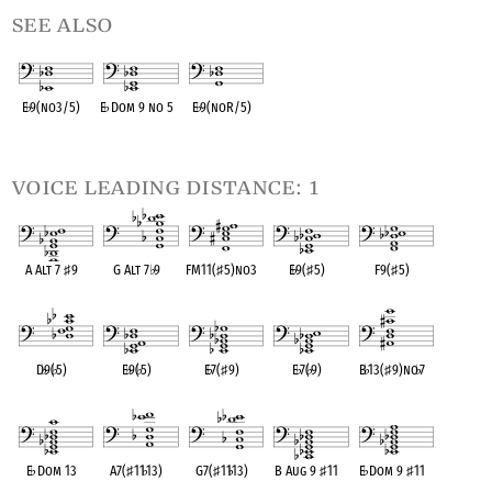
see also
E
♭
9(no3/5)
E
♭
Dom 9 no 5
E
♭
9(noR/5)
OPC equivalent
OPC equivalent
OPC equivalent
voice leading distance: 1
A Alt 7
♯
9
G Alt 7
♭
9
FM11(
♯
5)no3
E
♭
9(
♯
5)
F9(
♯
5)
OPC equivalent
OPC equivalent
OPC equivalent
OPC equivalent
OPC equivalent
D
♭
9(
♭
5)
E
♭
9(
♭
5)
E
♭
7(
♯
9)
E
♭
7(
♭
9)
B
♭
13(
♯
9)no
♭
7
OPC equivalent
OPC equivalent
OPC equivalent
OPC equivalent
OPC equivalent
E
♭
Dom 13
A7(
♯
11
♭
13)
G7(
♯
11
♭
13)
B Aug 9
♯
11
E
♭
Dom 9
♯
11