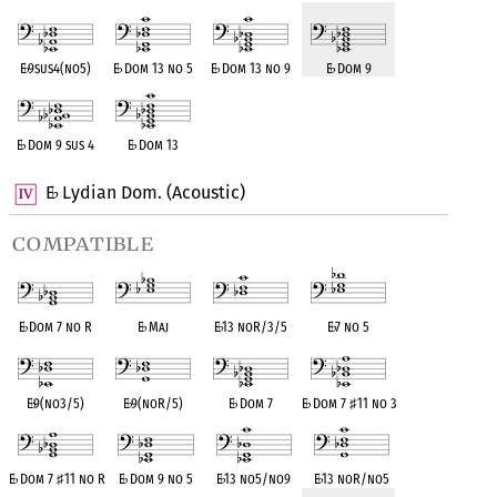
E
♭
9sus4(no5)
E
♭
Dom 13 no 5
E
♭
Dom 13 no 9
E
♭
Dom 9
E
♭
Dom 9 sus 4
E
♭
Dom 13
E
Lydian Dom. (Acoustic)
♭
compatible
E
♭
Dom 7 no R
E
♭
Maj
E
♭
13 noR/3/5
E
♭
7 no 5
E
♭
9(no3/5)
E
♭
9(noR/5)
E
♭
Dom 7
E
♭
Dom 7
♯
11 no 3
E
♭
Dom 7
♯
11 no R
E
♭
Dom 9 no 5
E
♭
13 no5/no9
E
♭
13 noR/no5