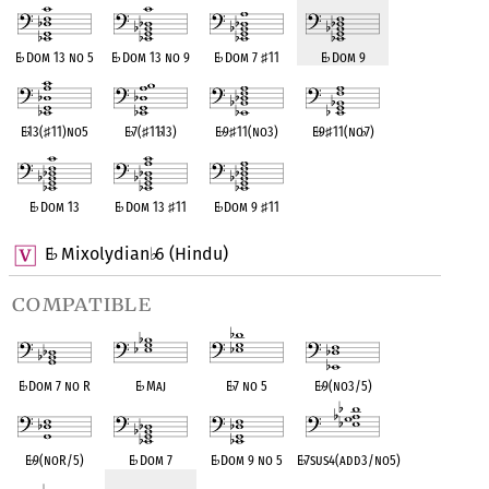
E
♭
Dom 13 no 5
E
♭
Dom 13 no 9
E
♭
Dom 7
♯
11
E
♭
Dom 9
E
♭
13(
♯
11)no5
E
♭
7(
♯
11
♭
13)
E
♭
9
♯
11(no3)
E
♭
9
♯
11(no
♭
7)
E
♭
Dom 13
E
♭
Dom 13
♯
11
E
♭
Dom 9
♯
11
E
Mixolydian
6 (Hindu)
♭
♭
compatible
E
♭
Dom 7 no R
E
♭
Maj
E
♭
7 no 5
E
♭
9(no3/5)
E
♭
9(noR/5)
E
♭
Dom 7
E
♭
Dom 9 no 5
E
♭
7sus4(add3/no5)