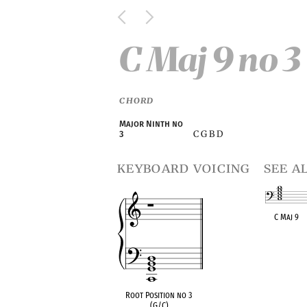
C Maj 9 no 3
CHORD
Major Ninth no
C G B D
3
keyboard voicing
see a
C Maj 9
OPC equivalen
Root Position no 3
(G/C)