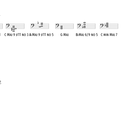
1
1
C Maj 9
♯
11 no 3
A
♭
Maj 9
♯
11 no 5
G Maj
B
♭
Maj 6/9 no 5
C min Maj 7
ent
OPC equivalent
OPC equivalent
OPC equivalent
OPC equivalent
OPC equivalent
2