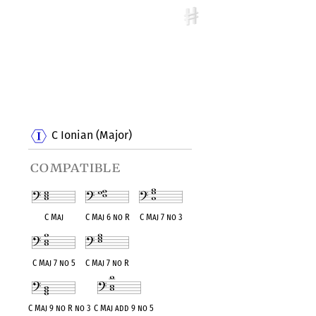
C Ionian (Major)
compatible
C Maj
C Maj 6 no R
C Maj 7 no 3
C Maj 7 no 5
C Maj 7 no R
C Maj 9 no R no 3
C Maj add 9 no 5