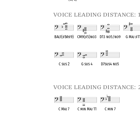
voice leading distance: 
BAlt(
♯
5
♭
9
♯
9)
CM9(
♯
5)no3
D13 no5/no9
G Maj
♯
1
OPC equivalent
OPC equivalent
OPC equivalent
OPC equival
C sus 2
G sus 4
D7sus4 no5
OPC equivalent
OPC equivalent
OPC equivalent
voice leading distance: 
C Maj 7
C min Maj 11
C min 7
OPC equivalent
OPC equivalent
OPC equivalent