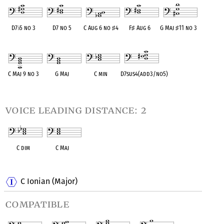
D7
♭
5 no 3
D7 no 5
C Aug 6 no
♯
4
F
♯
Aug 6
G Maj
♯
11 no 3
OPC equivalent
OPC equivalent
OPC equivalent
OPC equivalent
OPC equivalent
C Maj 9 no 3
G Maj
C min
D7sus4(add3/no5)
OPC equivalent
OPC equivalent
OPC equivalent
OPC equivalent
voice leading distance: 2
C dim
C Maj
OPC equivalent
OPC equivalent
C Ionian (Major)
compatible