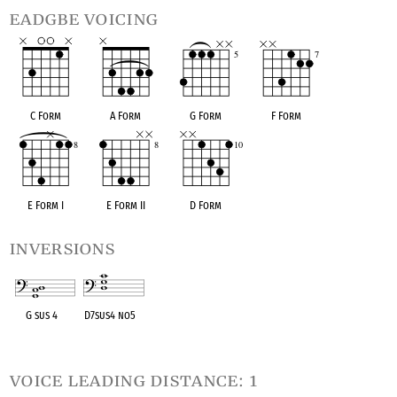
eadgbe voicing
C Form
A Form
G Form
F Form
E Form I
E Form II
D Form
inversions
G sus 4
D7sus4 no5
OPC equivalent
OPC equivalent
voice leading distance: 1