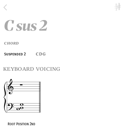
C sus 2
CHORD
C D G
Suspended 2
keyboard voicing
Root Position 2nd