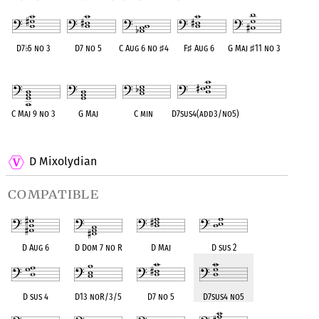
D7
♭
5 no 3
D7 no 5
C Aug 6 no
♯
4
F
♯
Aug 6
G Maj
♯
11 no 3
OPC equivalent
OPC equivalent
OPC equivalent
OPC equivalent
OPC equivalent
C Maj 9 no 3
G Maj
C min
D7sus4(add3/no5)
OPC equivalent
OPC equivalent
OPC equivalent
OPC equivalent
D Mixolydian
compatible
D Aug 6
D Dom 7 no R
D Maj
D sus 2
D sus 4
D13 noR/3/5
D7 no 5
D7sus4 no5