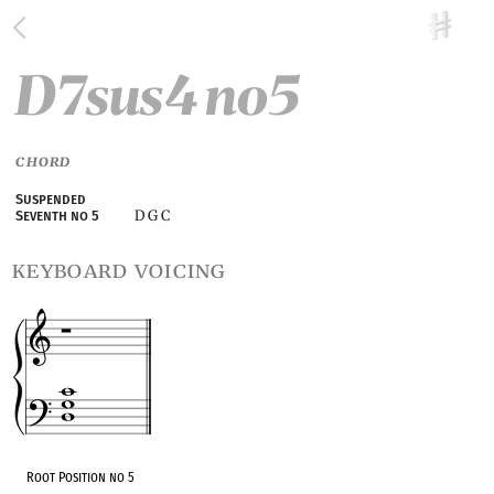
D7sus4 no5
CHORD
Suspended
D G C
Seventh no 5
keyboard voicing
Root Position no 5