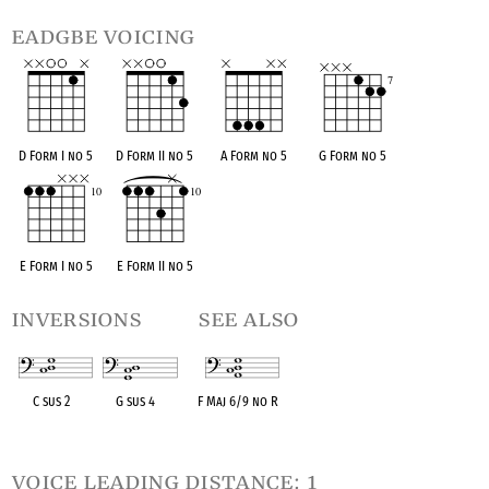
eadgbe voicing
D Form I no 5
D Form II no 5
A Form no 5
G Form no 5
E Form I no 5
E Form II no 5
inversions
see also
C sus 2
G sus 4
F Maj 6/9 no R
OPC equivalent
OPC equivalent
OPC equivalent
voice leading distance: 1