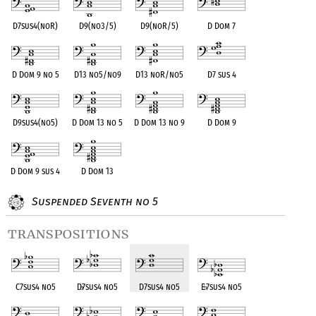
D7sus4(noR)
D9(no3/5)
D9(noR/5)
D Dom 7
D Dom 9 no 5
D13 no5/no9
D13 noR/no5
D7 sus 4
D9sus4(no5)
D Dom 13 no 5
D Dom 13 no 9
D Dom 9
D Dom 9 sus 4
D Dom 13
Suspended Seventh no 5
transpositions
C7sus4 no5
D
♭
7sus4 no5
D7sus4 no5
E
♭
7sus4 no5