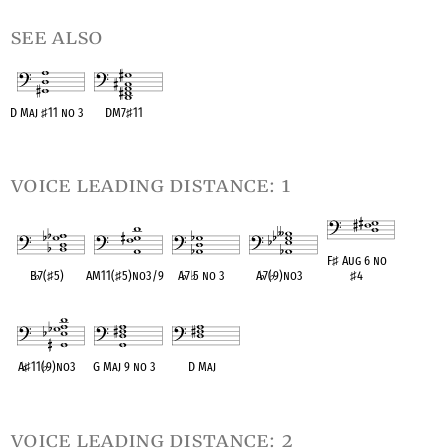
see also
D Maj
♯
11 no 3
DM7
♯
11
OPC equivalent
OPC equivalent
voice leading distance: 1
F
♯
Aug 6 no
B
♭
7(
♯
5)
AM11(
♯
5)no3/9
A
♭
7
♭
5 no 3
A
♭
7(
♭
9)no3
♯
4
OPC equivalent
OPC equivalent
OPC equivalent
OPC equivalent
OPC equivalent
A
♭
♯
11(
♭
9)no3
G Maj 9 no 3
D Maj
OPC equivalent
OPC equivalent
OPC equivalent
voice leading distance: 2