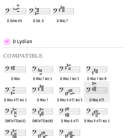
D Dom
♯
9
D Gr. 6
D Maj 7
OPC equivalent
OPC equivalent
OPC equivalent
D Lydian
compatible
D Maj
D Maj 7 no 3
D Maj 7 no 5
D Maj 7 no R
D Maj
♯
11 no 3
D Maj 7
D Maj 9
♯
11 no 5
D Maj
♯
11
DM7
♯
11(no3)
DM7
♯
11(noR)
D Maj 6
♯
11
D Maj 9
♯
11 no 3