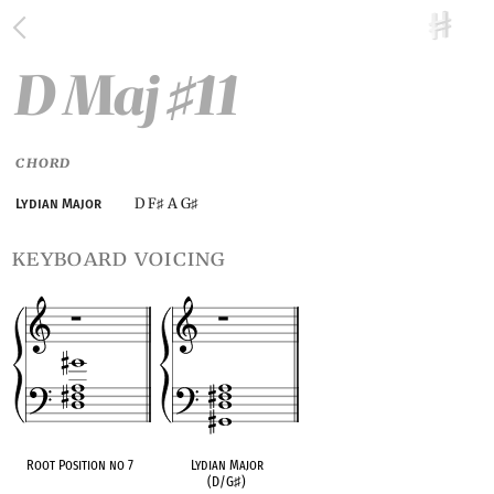
D Maj
11
♯
CHORD
D F
A G
Lydian Major
♯
♯
keyboard voicing
Root Position no 7
Lydian Major
(D/G
♯
)