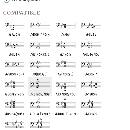
compatible
A
♭
Aug 6
A
♭
Dom 7 no R
A
♭
Maj
A
♭
sus 2
A
♭
sus 4
A
♭
13 noR/3/5
A
♭
7 no 5
A
♭
7sus4 no5
A
♭
7sus4(noR)
A
♭
9(no3/5)
A
♭
9(noR/5)
A
♭
Dom 7
A
♭
Dom 9 no 5
A
♭
13 no5/no9
A
♭
13 noR/no5
A
♭
7 sus 4
A
♭
9sus4(no5)
A
♭
Dom 13 no 5
A
♭
Dom 13 no 9
A
♭
Dom 9