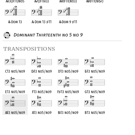
A
♭
13(
♯
11)no5
A
♭
7(
♯
11
♭
13)
A
♭
9
♯
11(no3)
A
♭
9
♯
11(no
♭
7)
A
♭
Dom 13
A
♭
Dom 13
♯
11
A
♭
Dom 9
♯
11
Dominant Thirteenth no 5 no 9
transpositions
C13 no5/no9
D
♭
13 no5/no9
D13 no5/no9
E
♭
13 no5/no9
E13 no5/no9
F13 no5/no9
F
♯
13 no5/no9
G13 no5/no9
A
♭
13 no5/no9
A13 no5/no9
B
♭
13 no5/no9
B13 no5/no9