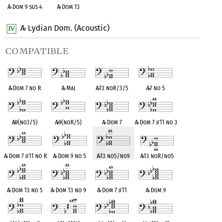
A
♭
Dom 9 sus 4
A
♭
Dom 13
A
Lydian Dom. (Acoustic)
♭
compatible
A
♭
Dom 7 no R
A
♭
Maj
A
♭
13 noR/3/5
A
♭
7 no 5
A
♭
9(no3/5)
A
♭
9(noR/5)
A
♭
Dom 7
A
♭
Dom 7
♯
11 no 3
A
♭
Dom 7
♯
11 no R
A
♭
Dom 9 no 5
A
♭
13 no5/no9
A
♭
13 noR/no5
A
♭
Dom 13 no 5
A
♭
Dom 13 no 9
A
♭
Dom 7
♯
11
A
♭
Dom 9