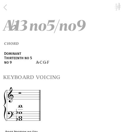
A
13 no5/no9
♭
CHORD
Dominant
Thirteenth no 5
A
C G
F
no 9
♭
♭
keyboard voicing