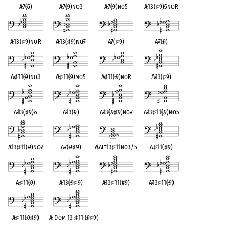
A
♭
7(
♭
5)
A
♭
7(
♭
9)no3
A
♭
7(
♭
9)no5
A
♭
13(
♯
9)
♭
5noR
A
♭
13(
♯
9)noR
A
♭
13(
♯
9)no
♭
7
A
♭
7(
♯
9)
A
♭
7(
♭
9)
A
♭
♯
11(
♭
9)no3
A
♭
♯
11(
♭
9)no5
A
♭
♯
11(
♭
9)noR
A
♭
13(
♯
9)
A
♭
13(
♯
9)
♭
5
A
♭
13(
♭
9)
A
♭
13(
♭
9
♯
9)no
♭
7
A
♭
13
♯
11(
♭
9)no5
A
♭
13
♯
11(
♭
9)no
♭
7
A
♭
7(
♭
9
♯
9)
A
♭
Alt13
♯
11no3/5
A
♭
♯
11(
♯
9)
A
♭
♯
11(
♭
9)
A
♭
13(
♭
9
♯
9)
A
♭
13
♯
11(#9)
A
♭
13
♯
11(
♭
9)
A
♭
♯
11(
♭
9
♯
9)
A
♭
Dom 13
♯
11 (
♭
9
♯
9)