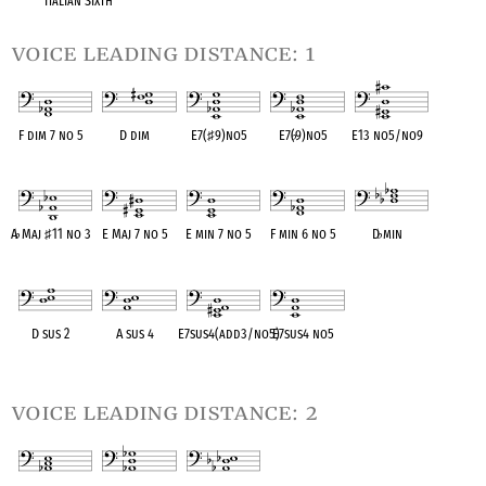
Italian Sixth
voice leading distance: 1
F dim 7 no 5
D dim
E7(
♯
9)no5
E7(
♭
9)no5
E13 no5/no9
OPC equivalent
OPC equivalent
OPC equivalent
OPC equivalent
OPC equivalent
A
♭
Maj
♯
11 no 3
E Maj 7 no 5
E min 7 no 5
F min 6 no 5
D
♭
min
OPC equivalent
OPC equivalent
OPC equivalent
OPC equivalent
OPC equivalent
D sus 2
A sus 4
E7sus4(add3/no5)
E7sus4 no5
OPC equivalent
OPC equivalent
OPC equivalent
OPC equivalent
voice leading distance: 2