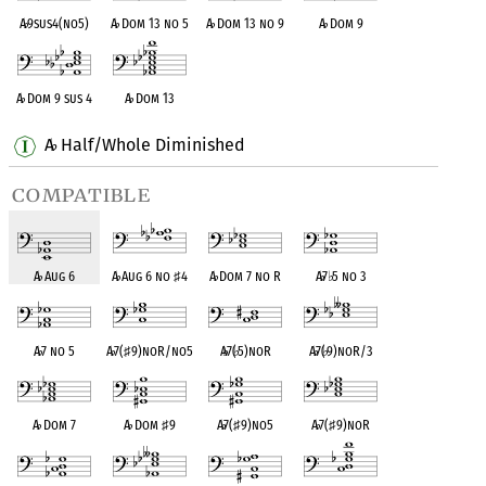
A
♭
9sus4(no5)
A
♭
Dom 13 no 5
A
♭
Dom 13 no 9
A
♭
Dom 9
A
♭
Dom 9 sus 4
A
♭
Dom 13
A
Half/Whole Diminished
♭
compatible
A
♭
Aug 6
A
♭
Aug 6 no
♯
4
A
♭
Dom 7 no R
A
♭
7
♭
5 no 3
A
♭
7 no 5
A
♭
7(
♯
9)noR/no5
A
♭
7(
♭
5)noR
A
♭
7(
♭
9)noR/3
A
♭
Dom 7
A
♭
Dom
♯
9
A
♭
7(
♯
9)no5
A
♭
7(
♯
9)noR