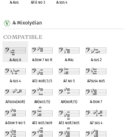
A
♭
Aug
A
♭
7
♭
5 no 3
A
♭
sus 4
OPC equivalent
OPC equivalent
OPC equivalent
A
Mixolydian
♭
compatible
A
♭
Aug 6
A
♭
Dom 7 no R
A
♭
Maj
A
♭
sus 2
A
♭
sus 4
A
♭
13 noR/3/5
A
♭
7 no 5
A
♭
7sus4 no5
A
♭
7sus4(noR)
A
♭
9(no3/5)
A
♭
9(noR/5)
A
♭
Dom 7
A
♭
Dom 9 no 5
A
♭
13 no5/no9
A
♭
13 noR/no5
A
♭
7 sus 4