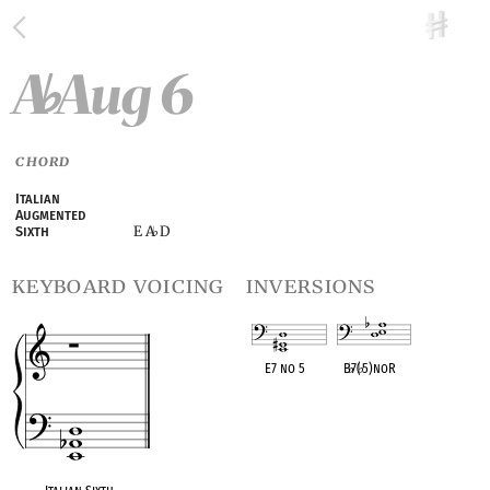
A
Aug 6
♭
CHORD
Italian
Augmented
E A
D
Sixth
♭
keyboard voicing
inversions
E7 no 5
B
♭
7(
♭
5)noR
OPC equivalent
OPC equivalent