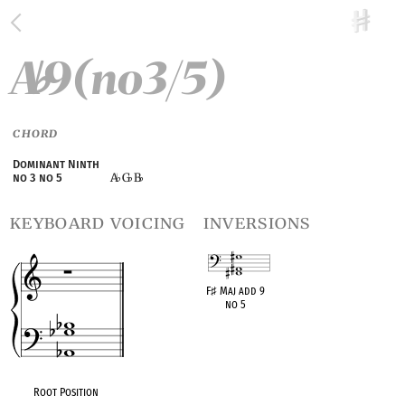
A
9(no3/5)
♭
CHORD
Dominant Ninth
A
G
B
no 3 no 5
♭
♭
♭
keyboard voicing
inversions
F
♯
Maj add 9
no 5
OPC equivalent
Root Position