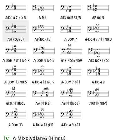
A
♭
Dom 7 no R
A
♭
Maj
A
♭
13 noR/3/5
A
♭
7 no 5
A
♭
9(no3/5)
A
♭
9(noR/5)
A
♭
Dom 7
A
♭
Dom 7
♯
11 no 3
A
♭
Dom 7
♯
11 no R
A
♭
Dom 9 no 5
A
♭
13 no5/no9
A
♭
13 noR/no5
A
♭
Dom 13 no 5
A
♭
Dom 13 no 9
A
♭
Dom 7
♯
11
A
♭
Dom 9
A
♭
13(
♯
11)no5
A
♭
7(
♯
11
♭
13)
A
♭
9
♯
11(no3)
A
♭
9
♯
11(no
♭
7)
A
♭
Dom 13
A
♭
Dom 13
♯
11
A
♭
Dom 9
♯
11
A
Mixolydian
6 (Hindu)
♭
♭