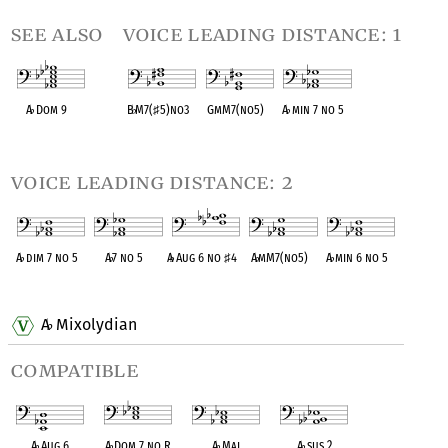
see also
voice leading distance: 1
A
♭
Dom 9
B
♭
M7(
♯
5)no3
GmM7(no5)
A
♭
min 7 no 5
OPC equivalent
OPC equivalent
OPC equivalent
OPC equivalent
voice leading distance: 2
A
♭
dim 7 no 5
A
♭
7 no 5
A
♭
Aug 6 no
♯
4
A
♭
mM7(no5)
A
♭
min 6 no 5
OPC equivalent
OPC equivalent
OPC equivalent
OPC equivalent
OPC equivalent
A
Mixolydian
♭
compatible
A
♭
Aug 6
A
♭
Dom 7 no R
A
♭
Maj
A
♭
sus 2