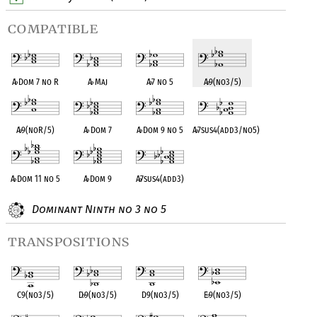
compatible
A
♭
Dom 7 no R
A
♭
Maj
A
♭
7 no 5
A
♭
9(no3/5)
A
♭
9(noR/5)
A
♭
Dom 7
A
♭
Dom 9 no 5
A
♭
7sus4(add3/no5)
A
♭
Dom 11 no 5
A
♭
Dom 9
A
♭
7sus4(add3)
Dominant Ninth no 3 no 5
transpositions
C9(no3/5)
D
♭
9(no3/5)
D9(no3/5)
E
♭
9(no3/5)