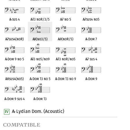
A
♭
sus 4
A
♭
13 noR/3/5
A
♭
7 no 5
A
♭
7sus4 no5
A
♭
7sus4(noR)
A
♭
9(no3/5)
A
♭
9(noR/5)
A
♭
Dom 7
A
♭
Dom 9 no 5
A
♭
13 no5/no9
A
♭
13 noR/no5
A
♭
7 sus 4
A
♭
9sus4(no5)
A
♭
Dom 13 no 5
A
♭
Dom 13 no 9
A
♭
Dom 9
A
♭
Dom 9 sus 4
A
♭
Dom 13
A
Lydian Dom. (Acoustic)
♭
compatible