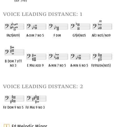
(E
♯
°
/F
♯
)
voice leading distance: 1
FAlt(
♭
9
♯
9)
A
♭
dim 7 no 5
F dim
G7(
♭
9)no5
A
♭
13 no5/no9
OPC equivalent
OPC equivalent
OPC equivalent
OPC equivalent
OPC equivalent
B Dom 7
♯
11
no 3
E Maj add 9
A
♭
min 7 no 5
A
♭
min 6 no 5
F
♯
9sus4(no5)
OPC equivalent
OPC equivalent
OPC equivalent
OPC equivalent
OPC equivalent
voice leading distance: 2
F
♯
Dom 9 no 5
F
♯
Maj 9 no 3
OPC equivalent
OPC equivalent
F
Melodic Minor
♯