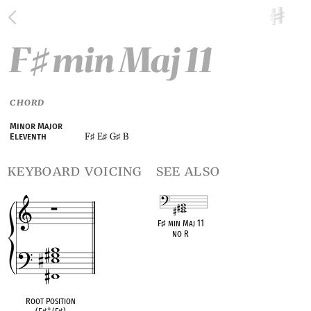
F
min Maj 11
♯
CHORD
Minor Major
F
E
G
B
Eleventh
♯
♯
♯
keyboard voicing
see also
F
♯
min Maj 11
no R
OPC equivalent
Root Position