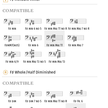
compatible
F
♯
min
F
♯
min 6 no 5
F
♯
min Maj 11 no R
F
♯
min Maj 7 no R
F
♯
mM7(no5)
F
♯
min 6
F
♯
min Maj 11
F
♯
min Maj 7
F
♯
min 6/9
F
♯
min Maj 13 no 5
F
♯
min Maj 13
F
Whole/Half Diminished
♯
compatible
F
♯
dim
F
♯
dim 7 no 5
F
♯
min Maj 11 no R
F
♯
Fr. 6