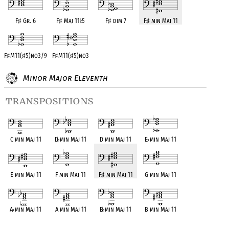
F
♯
Gr. 6
F
♯
Maj 11
♭
5
F
♯
dim 7
F
♯
min Maj 11
F
♯
M11(
♯
5)no3/9
F
♯
M11(
♯
5)no3
Minor Major Eleventh
transpositions
C min Maj 11
D
♭
min Maj 11
D min Maj 11
E
♭
min Maj 11
E min Maj 11
F min Maj 11
F
♯
min Maj 11
G min Maj 11
A
♭
min Maj 11
A min Maj 11
B
♭
min Maj 11
B min Maj 11