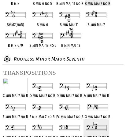
B min
B min 6 no 5
B min Maj 11 no R
B min Maj 7 no R
BmM7(no5)
B min 6
B min Maj 11
B min Maj 7
B min 6/9
B min Maj 13 no 5
B min Maj 13
Rootless Minor Major Seventh
transpositions
C min Maj 7 no R
D
♭
min Maj 7 no R
D min Maj 7 no R
E
♭
min Maj 7 no R
E min Maj 7 no R
F min Maj 7 no R
F
♯
min Maj 7 no R
G min Maj 7 no R