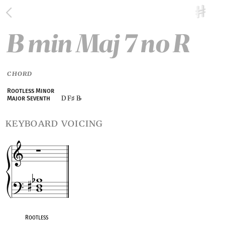
B min Maj 7 no R
CHORD
Rootless Minor
D F
B
Major Seventh
♯
♭
keyboard voicing
Rootless