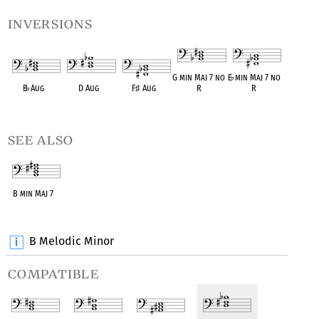
inversions
G min Maj 7 no
E
♭
min Maj 7 no
B
♭
Aug
D Aug
F
♯
Aug
R
R
OPC equivalent
OPC equivalent
OPC equivalent
OPC equivalent
OPC equivalent
see also
B min Maj 7
OPC equivalent
B Melodic Minor
compatible