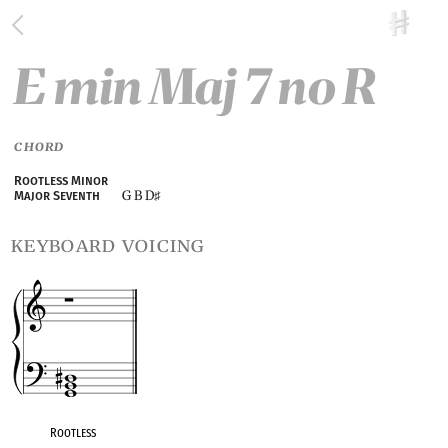
E min Maj 7 no R
CHORD
Rootless Minor
G B D
Major Seventh
♯
keyboard voicing
Rootless