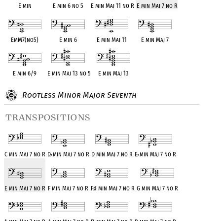
E min
E min 6 no 5
E min Maj 11 no R
E min Maj 7 no R
EmM7(no5)
E min 6
E min Maj 11
E min Maj 7
E min 6/9
E min Maj 13 no 5
E min Maj 13
Rootless Minor Major Seventh
transpositions
C min Maj 7 no R
D
♭
min Maj 7 no R
D min Maj 7 no R
E
♭
min Maj 7 no R
E min Maj 7 no R
F min Maj 7 no R
F
♯
min Maj 7 no R
G min Maj 7 no R