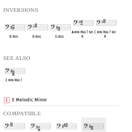
inversions
A
♭
min Maj 7 no
C min Maj 7 no
B Aug
E
♭
Aug
G Aug
R
R
OPC equivalent
OPC equivalent
OPC equivalent
OPC equivalent
OPC equivalent
see also
E min Maj 7
OPC equivalent
E Melodic Minor
compatible