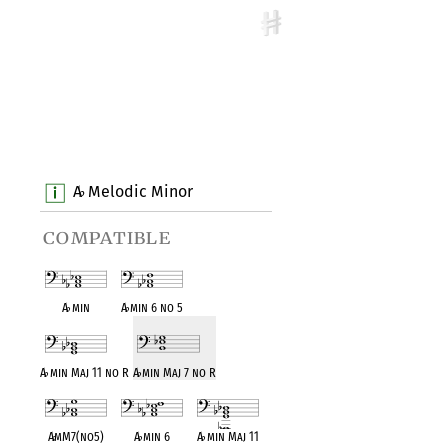
A
Melodic Minor
♭
compatible
A
♭
min
A
♭
min 6 no 5
A
♭
min Maj 11 no R
A
♭
min Maj 7 no R
A
♭
mM7(no5)
A
♭
min 6
A
♭
min Maj 11