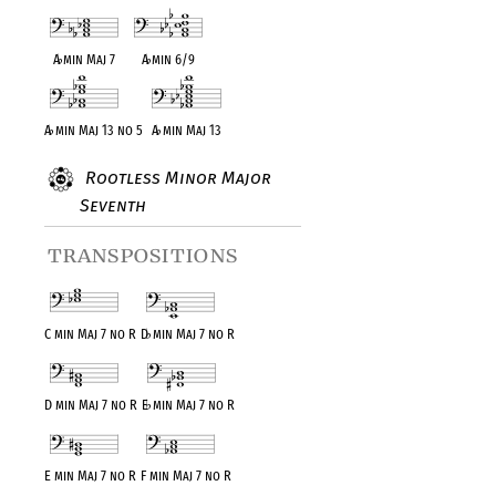
A
♭
min Maj 7
A
♭
min 6/9
A
♭
min Maj 13 no 5
A
♭
min Maj 13
Rootless Minor Major
Seventh
transpositions
C min Maj 7 no R
D
♭
min Maj 7 no R
D min Maj 7 no R
E
♭
min Maj 7 no R
E min Maj 7 no R
F min Maj 7 no R