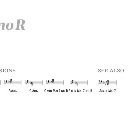
no R
sions
see also
E
♭
Aug
G Aug
C min Maj 7 no R
E min Maj 7 no R
A
♭
min Maj 7
t
OPC equivalent
OPC equivalent
OPC equivalent
OPC equivalent
OPC equivalent