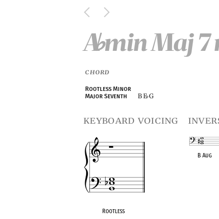
A
min Maj 7 
♭
CHORD
Rootless Minor
B E
G
Major Seventh
♭
keyboard voicing
inver
B Aug
OPC equivalen
Rootless