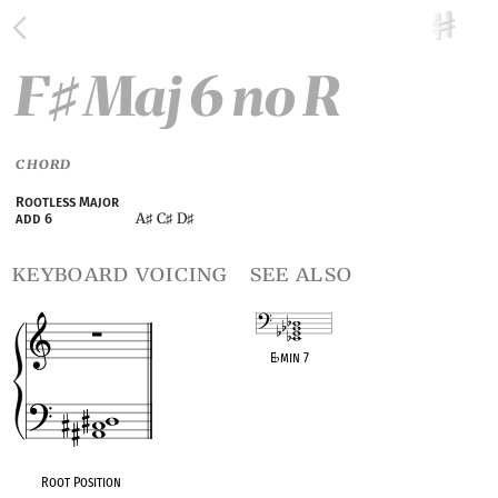
F
Maj 6 no R
♯
CHORD
Rootless Major
A
C
D
add 6
♯
♯
♯
keyboard voicing
see also
E
♭
min 7
OPC equivalent
Root Position