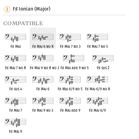
F
Ionian (Major)
♯
compatible
F
♯
Maj
F
♯
Maj 6 no R
F
♯
Maj 7 no 3
F
♯
Maj 7 no 5
F
♯
Maj 7 no R
F
♯
Maj 9 no R no 3
F
♯
Maj add 9 no 5
F
♯
sus 2
F
♯
sus 4
F
♯
Maj 6
F
♯
Maj 6/9 no 5
F
♯
Maj 6/9 no R
F
♯
Maj 7
F
♯
Maj 9 no 3
F
♯
Maj add 9
F
♯
Maj 6/9
F
♯
Maj 9