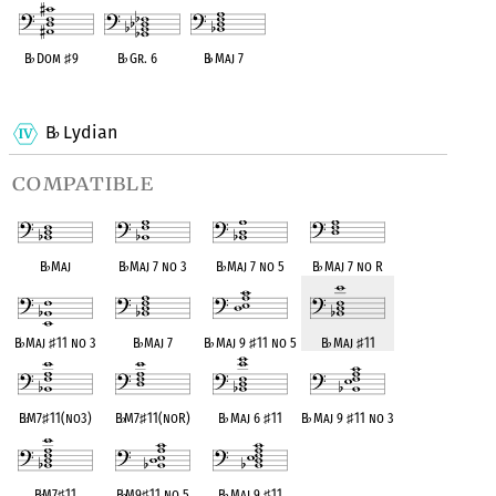
B
♭
Dom
♯
9
B
♭
Gr. 6
B
♭
Maj 7
OPC equivalent
OPC equivalent
OPC equivalent
B
Lydian
♭
compatible
B
♭
Maj
B
♭
Maj 7 no 3
B
♭
Maj 7 no 5
B
♭
Maj 7 no R
B
♭
Maj
♯
11 no 3
B
♭
Maj 7
B
♭
Maj 9
♯
11 no 5
B
♭
Maj
♯
11
B
♭
M7
♯
11(no3)
B
♭
M7
♯
11(noR)
B
♭
Maj 6
♯
11
B
♭
Maj 9
♯
11 no 3
B
♭
M7
♯
11
B
♭
M9
♯
11 no 5
B
♭
Maj 9
♯
11