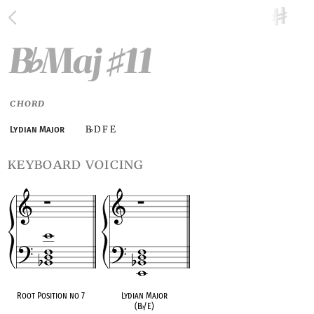
B
Maj
11
♭
♯
CHORD
B
D F E
Lydian Major
♭
keyboard voicing
Root Position no 7
Lydian Major
(B
♭
/E)