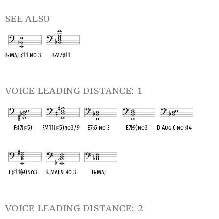
see also
B
♭
Maj
♯
11 no 3
B
♭
M7
♯
11
OPC equivalent
OPC equivalent
voice leading distance: 1
F
♯
7(
♯
5)
FM11(
♯
5)no3/9
E7
♭
5 no 3
E7(
♭
9)no3
D Aug 6 no
♯
4
OPC equivalent
OPC equivalent
OPC equivalent
OPC equivalent
OPC equivalent
E
♯
11(
♭
9)no3
E
♭
Maj 9 no 3
B
♭
Maj
OPC equivalent
OPC equivalent
OPC equivalent
voice leading distance: 2