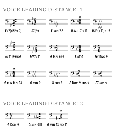
voice leading distance: 1
F
♯
7(
♯
5
♭
9
♯
9)
A7(
♭
9)
E min 7
♭
5
B
♭
Aug 7
♯
11
B
♭
13(
♯
11)no5
OPC equivalent
OPC equivalent
OPC equivalent
OPC equivalent
OPC equivalent
A
♯
11(
♭
9)no3
E
♭
M7
♯
11
G Maj 6/9
Em11
♭
5
Em11no 9
OPC equivalent
OPC equivalent
OPC equivalent
OPC equivalent
OPC equivalent
G min Maj 13
G min 9
G min 6
A Dom 9 sus 4
A7 sus 4
OPC equivalent
OPC equivalent
OPC equivalent
OPC equivalent
OPC equivalent
voice leading distance: 2
G Dom 9
G min 9
♭
5
G min 13 no 11