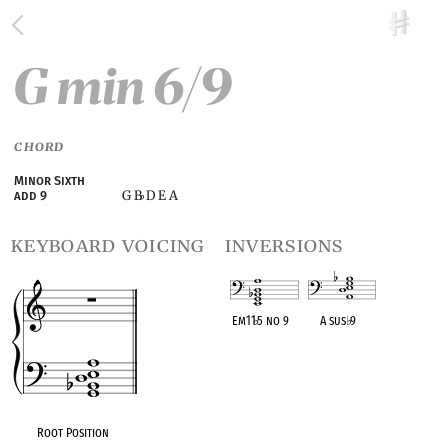
G min 6/9
CHORD
Minor Sixth
G B
D E A
add 9
♭
keyboard voicing
inversions
Em11
♭
5 no 9
A sus
♭
9
OPC equivalent
OPC equivalent
Root Position