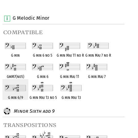
OPC equivalent
OPC equivalent
OPC equivalent
G Melodic Minor
compatible
G min
G min 6 no 5
G min Maj 11 no R
G min Maj 7 no R
GmM7(no5)
G min 6
G min Maj 11
G min Maj 7
G min 6/9
G min Maj 13 no 5
G min Maj 13
Minor Sixth add 9
transpositions