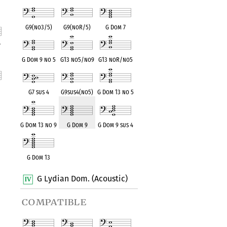
G9(no3/5)
G9(noR/5)
G Dom 7
7
nt
G Dom 9 no 5
G13 no5/no9
G13 noR/no5
G7 sus 4
G9sus4(no5)
G Dom 13 no 5
nt
G Dom 13 no 9
G Dom 9
G Dom 9 sus 4
G Dom 13
G Lydian Dom. (Acoustic)
compatible