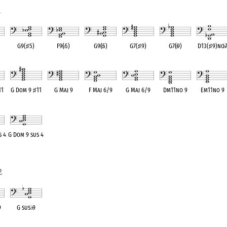
1
G9(
♯
5)
F9(
♭
5)
G9(
♭
5)
G7(
♯
9)
G7(
♭
9)
D13(
♯
9)no
♭
ent
OPC equivalent
OPC equivalent
OPC equivalent
OPC equivalent
OPC equivalent
OPC equivale
11
G Dom 9
♯
11
G Maj 9
F Maj 6/9
G Maj 6/9
Dm11no 9
Em11no 9
ent
OPC equivalent
OPC equivalent
OPC equivalent
OPC equivalent
OPC equivalent
OPC equivale
s 4
G Dom 9 sus 4
ent
OPC equivalent
2
9
G sus
♭
9
ent
OPC equivalent