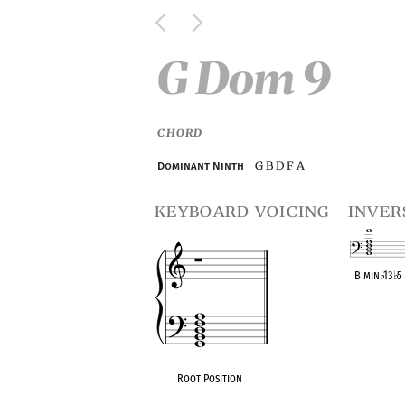
G Dom 9
CHORD
G B D F A
Dominant Ninth
keyboard voicing
inver
B min
♭
13
♭
5
OPC equivalen
Root Position