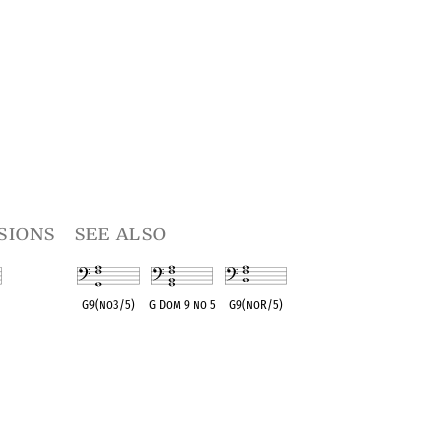
sions
see also
G9(no3/5)
G Dom 9 no 5
G9(noR/5)
t
OPC equivalent
OPC equivalent
OPC equivalent