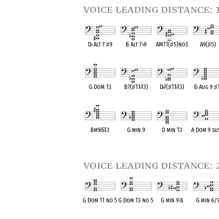
voice leading distance: 
D
♭
Alt 7
♯
9
B Alt 7
♭
9
AM11(
♯
5)no3
A9(
♯
5)
OPC equivalent
OPC equivalent
OPC equivalent
OPC equival
G Dom 13
B7(
♯
11
♭
13)
D
♭
7(
♯
11
♭
13)
E
♭
Aug 9
♯
OPC equivalent
OPC equivalent
OPC equivalent
OPC equival
Bm9
♭
5
♭
13
G min 9
D min 13
A Dom 9 su
OPC equivalent
OPC equivalent
OPC equivalent
OPC equival
voice leading distance: 
G Dom 11 no 5
G Dom 13 no 5
G min 9
♭
5
G min 6/
OPC equivalent
OPC equivalent
OPC equivalent
OPC equival