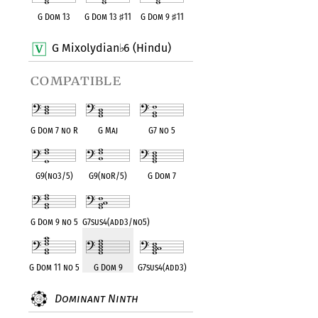
G Dom 13
G Dom 13
♯
11
G Dom 9
♯
11
G Mixolydian
6 (Hindu)
♭
compatible
G Dom 7 no R
G Maj
G7 no 5
G9(no3/5)
G9(noR/5)
G Dom 7
G Dom 9 no 5
G7sus4(add3/no5)
G Dom 11 no 5
G Dom 9
G7sus4(add3)
Dominant Ninth