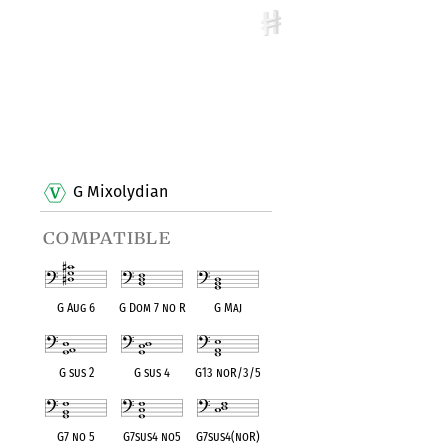
G Mixolydian
compatible
G Aug 6
G Dom 7 no R
G Maj
G sus 2
G sus 4
G13 noR/3/5
G7 no 5
G7sus4 no5
G7sus4(noR)