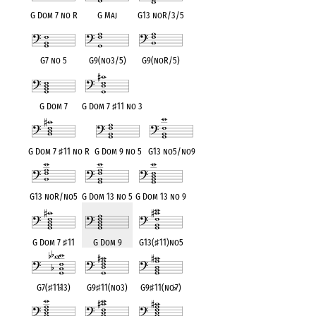
G Dom 7 no R
G Maj
G13 noR/3/5
G7 no 5
G9(no3/5)
G9(noR/5)
G Dom 7
G Dom 7
♯
11 no 3
G Dom 7
♯
11 no R
G Dom 9 no 5
G13 no5/no9
G13 noR/no5
G Dom 13 no 5
G Dom 13 no 9
G Dom 7
♯
11
G Dom 9
G13(
♯
11)no5
G7(
♯
11
♭
13)
G9
♯
11(no3)
G9
♯
11(no
♭
7)