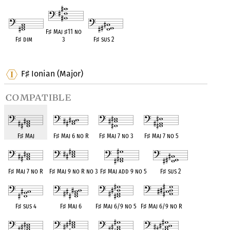
F
♯
Maj
♯
11 no
F
♯
dim
3
F
♯
sus 2
OPC equivalent
OPC equivalent
OPC equivalent
F
Ionian (Major)
♯
compatible
F
♯
Maj
F
♯
Maj 6 no R
F
♯
Maj 7 no 3
F
♯
Maj 7 no 5
F
♯
Maj 7 no R
F
♯
Maj 9 no R no 3
F
♯
Maj add 9 no 5
F
♯
sus 2
F
♯
sus 4
F
♯
Maj 6
F
♯
Maj 6/9 no 5
F
♯
Maj 6/9 no R