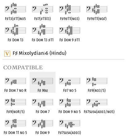
F
♯
13(
♯
11)no5
F
♯
7(
♯
11
♭
13)
F
♯
9
♯
11(no3)
F
♯
9
♯
11(no
♭
7)
F
♯
Dom 13
F
♯
Dom 13
♯
11
F
♯
Dom 9
♯
11
F
Mixolydian
6 (Hindu)
♯
♭
compatible
F
♯
Dom 7 no R
F
♯
Maj
F
♯
7 no 5
F
♯
9(no3/5)
F
♯
9(noR/5)
F
♯
Dom 7
F
♯
Dom 9 no 5
F
♯
7sus4(add3/no5)
F
♯
Dom 11 no 5
F
♯
Dom 9
F
♯
7sus4(add3)