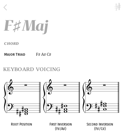
F
Maj
♯
CHORD
F
A
C
Major Triad
♯
♯
♯
keyboard voicing
Root Position
First Inversion
Second Inversion
(F
♯
/A
♯
)
(F
♯
/C
♯
)