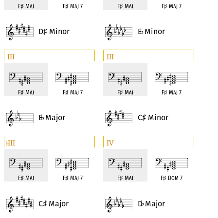
F
♯
Maj
F
♯
Maj 7
F
♯
Maj
F
♯
Maj 7
D
Minor
E
Minor
♯
♭
III
III
F
♯
Maj
F
♯
Maj 7
F
♯
Maj
F
♯
Maj 7
E
Major
C
Minor
♭
♯
III
IV
♭
F
♯
Maj
F
♯
Maj 7
F
♯
Maj
F
♯
Dom 7
C
Major
D
Major
♯
♭