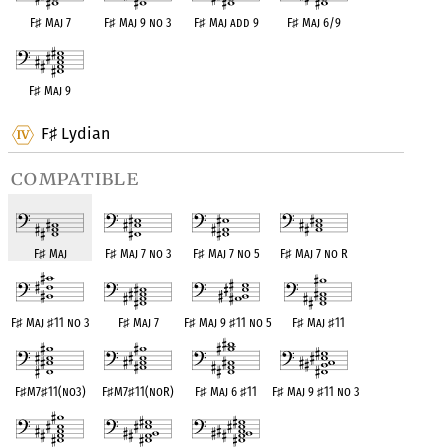
F
♯
Maj 7
F
♯
Maj 9 no 3
F
♯
Maj add 9
F
♯
Maj 6/9
F
♯
Maj 9
F
Lydian
♯
compatible
F
♯
Maj
F
♯
Maj 7 no 3
F
♯
Maj 7 no 5
F
♯
Maj 7 no R
F
♯
Maj
♯
11 no 3
F
♯
Maj 7
F
♯
Maj 9
♯
11 no 5
F
♯
Maj
♯
11
F
♯
M7
♯
11(no3)
F
♯
M7
♯
11(noR)
F
♯
Maj 6
♯
11
F
♯
Maj 9
♯
11 no 3