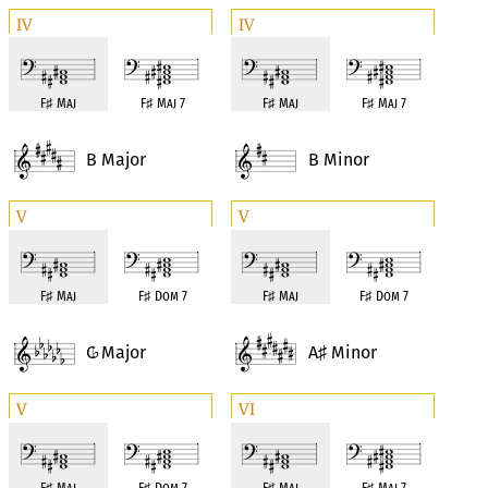
IV
IV
F
♯
Maj
F
♯
Maj 7
F
♯
Maj
F
♯
Maj 7
B Major
B Minor
V
V
F
♯
Maj
F
♯
Dom 7
F
♯
Maj
F
♯
Dom 7
C
Major
A
Minor
♭
♯
V
VI
F
♯
Maj
F
♯
Dom 7
F
♯
Maj
F
♯
Maj 7