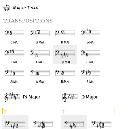
Major Triad
transpositions
C Maj
D
♭
Maj
D Maj
E
♭
Maj
E Maj
F Maj
F
♯
Maj
G Maj
A
♭
Maj
A Maj
B
♭
Maj
B Maj
F
Major
G
Major
♯
♭
I
I