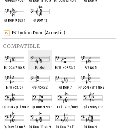
F
♯
9sus4(no5)
F
♯
Dom 13 no 5
F
♯
Dom 13 no 9
F
♯
Dom 9
F
♯
Dom 9 sus 4
F
♯
Dom 13
F
Lydian Dom. (Acoustic)
♯
compatible
F
♯
Dom 7 no R
F
♯
Maj
F
♯
13 noR/3/5
F
♯
7 no 5
F
♯
9(no3/5)
F
♯
9(noR/5)
F
♯
Dom 7
F
♯
Dom 7
♯
11 no 3
F
♯
Dom 7
♯
11 no R
F
♯
Dom 9 no 5
F
♯
13 no5/no9
F
♯
13 noR/no5
F
♯
Dom 13 no 5
F
♯
Dom 13 no 9
F
♯
Dom 7
♯
11
F
♯
Dom 9