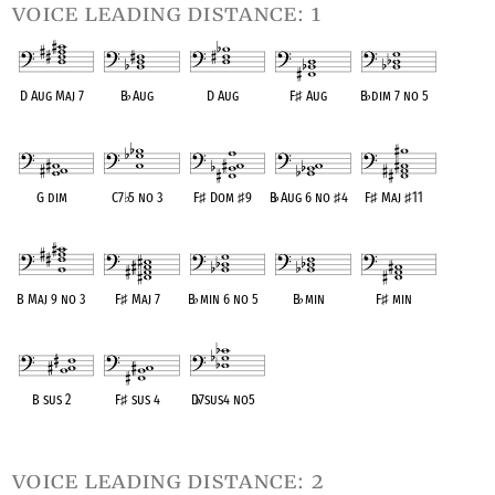
voice leading distance: 1
D Aug Maj 7
B
♭
Aug
D Aug
F
♯
Aug
B
♭
dim 7 no 5
OPC equivalent
OPC equivalent
OPC equivalent
OPC equivalent
OPC equivalent
G dim
C7
♭
5 no 3
F
♯
Dom
♯
9
B
♭
Aug 6 no
♯
4
F
♯
Maj
♯
11
OPC equivalent
OPC equivalent
OPC equivalent
OPC equivalent
OPC equivalent
B Maj 9 no 3
F
♯
Maj 7
B
♭
min 6 no 5
B
♭
min
F
♯
min
OPC equivalent
OPC equivalent
OPC equivalent
OPC equivalent
OPC equivalent
B sus 2
F
♯
sus 4
D
♭
7sus4 no5
OPC equivalent
OPC equivalent
OPC equivalent
voice leading distance: 2