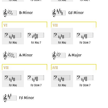
B
Minor
G
Minor
♭
♯
VI
VII
F
♯
Maj
F
♯
Maj 7
F
♯
Maj
F
♯
Dom 7
A
Minor
A
Major
♭
♭
VII
VII
♭
F
♯
Maj
F
♯
Dom 7
F
♯
Maj
F
♯
Dom 7
F
Minor
♯