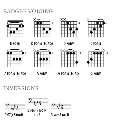
eadgbe voicing
E Form
D Form (F
♯
/D
♭
)
D Form
C Form
A Form (F
♯
/D
♭
)
A Form
G Form (F
♯
/D
♭
)
G Form
inversions
B Maj 9 no R
DM7(
♯
5)noR
no 3
E
♭
min 7 no R
OPC equivalent
OPC equivalent
OPC equivalent