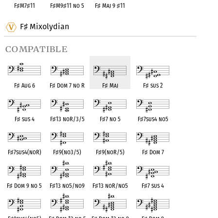
F
♯
M7
♯
11
F
♯
M9
♯
11 no 5
F
♯
Maj 9
♯
11
F
Mixolydian
♯
compatible
F
♯
Aug 6
F
♯
Dom 7 no R
F
♯
Maj
F
♯
sus 2
F
♯
sus 4
F
♯
13 noR/3/5
F
♯
7 no 5
F
♯
7sus4 no5
F
♯
7sus4(noR)
F
♯
9(no3/5)
F
♯
9(noR/5)
F
♯
Dom 7
F
♯
Dom 9 no 5
F
♯
13 no5/no9
F
♯
13 noR/no5
F
♯
7 sus 4