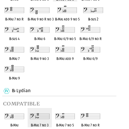
B
♭
Maj 7 no R
B
♭
Maj 9 no R no 3
B
♭
Maj add 9 no 5
B
♭
sus 2
B
♭
sus 4
B
♭
Maj 6
B
♭
Maj 6/9 no 5
B
♭
Maj 6/9 no R
B
♭
Maj 7
B
♭
Maj 9 no 3
B
♭
Maj add 9
B
♭
Maj 6/9
B
♭
Maj 9
B
Lydian
♭
compatible
B
♭
Maj
B
♭
Maj 7 no 3
B
♭
Maj 7 no 5
B
♭
Maj 7 no R