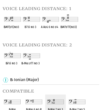
voice leading distance: 1
B
♭
M7(
♯
5)no3
B7
♭
5 no 3
A Aug 6 no
♯
4
B
♭
M7
♯
11(no3)
OPC equivalent
OPC equivalent
OPC equivalent
OPC equivalent
voice leading distance: 2
B
♭
7
♭
5 no 3
B
♭
Maj
♯
11 no 3
OPC equivalent
OPC equivalent
B
Ionian (Major)
♭
compatible
B
♭
Maj
B
♭
Maj 6 no R
B
♭
Maj 7 no 3
B
♭
Maj 7 no 5