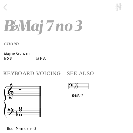
B
Maj 7 no 3
♭
CHORD
Major Seventh
B
F A
no 3
♭
keyboard voicing
see also
B
♭
Maj 7
OPC equivalent
Root Position no 3