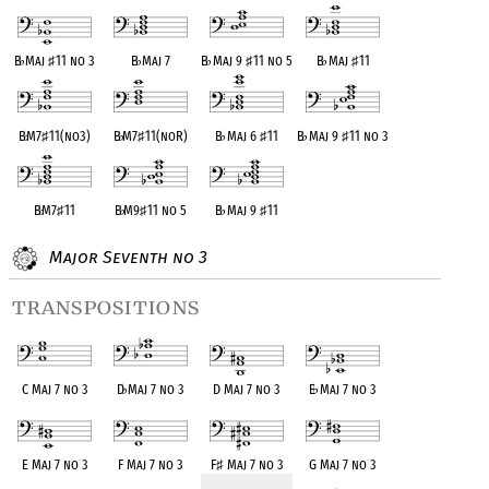
B
♭
Maj
♯
11 no 3
B
♭
Maj 7
B
♭
Maj 9
♯
11 no 5
B
♭
Maj
♯
11
B
♭
M7
♯
11(no3)
B
♭
M7
♯
11(noR)
B
♭
Maj 6
♯
11
B
♭
Maj 9
♯
11 no 3
B
♭
M7
♯
11
B
♭
M9
♯
11 no 5
B
♭
Maj 9
♯
11
Major Seventh no 3
transpositions
C Maj 7 no 3
D
♭
Maj 7 no 3
D Maj 7 no 3
E
♭
Maj 7 no 3
E Maj 7 no 3
F Maj 7 no 3
F
♯
Maj 7 no 3
G Maj 7 no 3