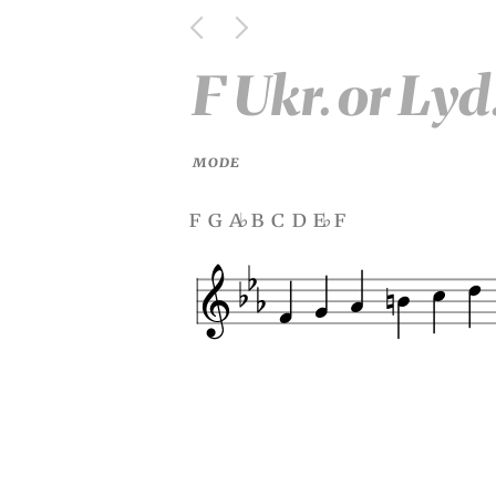
F Ukr. or Lyd
MODE
f g a
b c d e
f
♭
♭