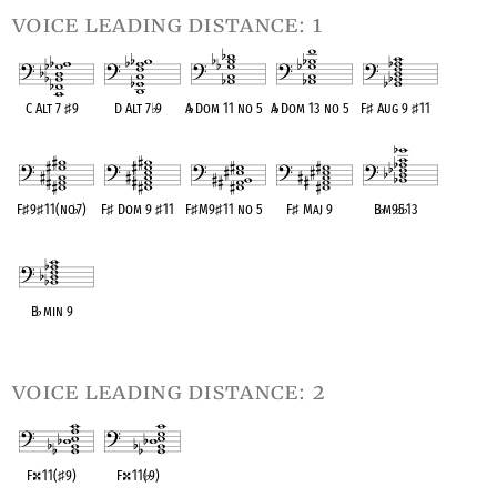
voice leading distance: 1
C Alt 7
♯
9
D Alt 7
♭
9
A
♭
Dom 11 no 5
A
♭
Dom 13 no 5
F
♯
Aug 9
♯
11
OPC equivalent
OPC equivalent
OPC equivalent
OPC equivalent
OPC equivalent
F
♯
9
♯
11(no
♭
7)
F
♯
Dom 9
♯
11
F
♯
M9
♯
11 no 5
F
♯
Maj 9
B
♭
m9
♭
5
♭
13
OPC equivalent
OPC equivalent
OPC equivalent
OPC equivalent
OPC equivalent
B
♭
min 9
OPC equivalent
voice leading distance: 2
F
11(
♯
9)
F
11(
♭
9)