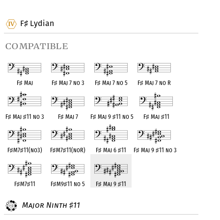
OPC equivalent
OPC equivalent
F
Lydian
♯
compatible
F
♯
Maj
F
♯
Maj 7 no 3
F
♯
Maj 7 no 5
F
♯
Maj 7 no R
F
♯
Maj
♯
11 no 3
F
♯
Maj 7
F
♯
Maj 9
♯
11 no 5
F
♯
Maj
♯
11
F
♯
M7
♯
11(no3)
F
♯
M7
♯
11(noR)
F
♯
Maj 6
♯
11
F
♯
Maj 9
♯
11 no 3
F
♯
M7
♯
11
F
♯
M9
♯
11 no 5
F
♯
Maj 9
♯
11
Major Ninth
11
♯