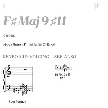
F
Maj 9
11
♯
♯
CHORD
F
A
B
C
E
G
Major Ninth
♯
11
♯
♯
♯
♯
♯
♯
keyboard voicing
see also
F
♯
Maj 9
♯
11
no 3
OPC equivalent
Root Position