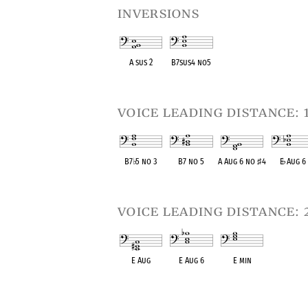
inversions
A sus 2
B7sus4 no5
OPC equivalent
OPC equivalent
voice leading distance: 
B7
♭
5 no 3
B7 no 5
A Aug 6 no
♯
4
E
♭
Aug 6
OPC equivalent
OPC equivalent
OPC equivalent
OPC equival
voice leading distance: 
E Aug
E Aug 6
E min
OPC equivalent
OPC equivalent
OPC equivalent