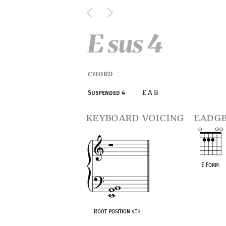
E sus 4
CHORD
E A B
Suspended 4
keyboard voicing
eadgb
E Form
Root Position 4th