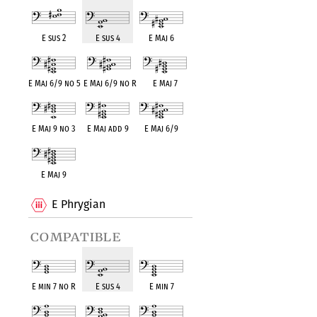
E sus 2
E sus 4
E Maj 6
E Maj 6/9 no 5
E Maj 6/9 no R
E Maj 7
E Maj 9 no 3
E Maj add 9
E Maj 6/9
E Maj 9
E Phrygian
compatible
E min 7 no R
E sus 4
E min 7