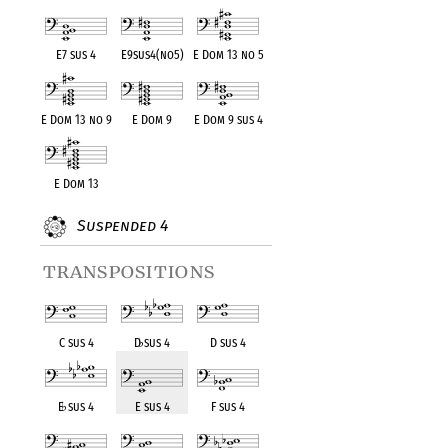
E7 sus 4
E9sus4(no5)
E Dom 13 no 5
E Dom 13 no 9
E Dom 9
E Dom 9 sus 4
E Dom 13
Suspended 4
transpositions
C sus 4
D
♭
sus 4
D sus 4
E
♭
sus 4
E sus 4
F sus 4