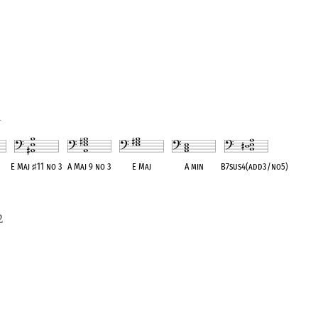
1
E Maj
♯
11 no 3
A Maj 9 no 3
E Maj
A min
B7sus4(add3/no5)
ent
OPC equivalent
OPC equivalent
OPC equivalent
OPC equivalent
OPC equivalent
2