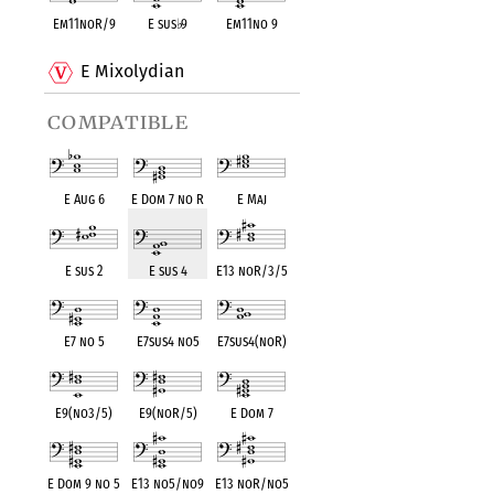
Em11noR/9
E sus
♭
9
Em11no 9
E Mixolydian
compatible
E Aug 6
E Dom 7 no R
E Maj
E sus 2
E sus 4
E13 noR/3/5
E7 no 5
E7sus4 no5
E7sus4(noR)
E9(no3/5)
E9(noR/5)
E Dom 7
E Dom 9 no 5
E13 no5/no9
E13 noR/no5