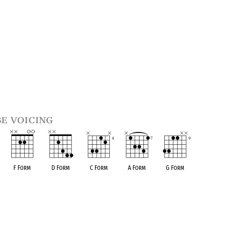
e voicing
F Form
D Form
C Form
A Form
G Form